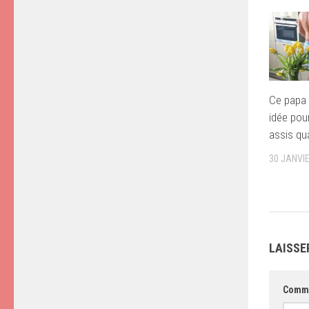
Ce papa 
idée pou
assis qua
30 JANVI
LAISSE
Comm