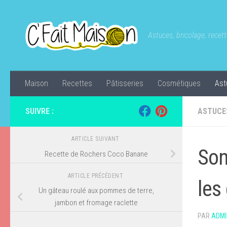
Skip to content
Astuces, bricolage, recette
Maison
Recettes
Pâtisseries
Cosmétiques
Ast
SUIVRE :
ASTUCE
ARTICLE SUIVANT
Son
Recette de Rochers Coco Banane
ARTICLE PRÉCÉDENT
les
Un gâteau roulé aux pommes de terre,
jambon et fromage raclette
PAR
ADMI