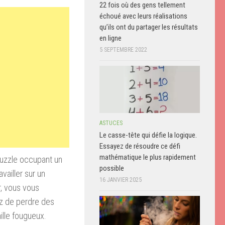
22 fois où des gens tellement
échoué avec leurs réalisations
qu’ils ont du partager les résultats
en ligne
5 SEPTEMBRE 2022
ASTUCES
Le casse-tête qui défie la logique.
Essayez de résoudre ce défi
mathématique le plus rapidement
puzzle occupant un
possible
vailler sur un
16 JANVIER 2025
r, vous vous
ez de perdre des
lle fougueux.