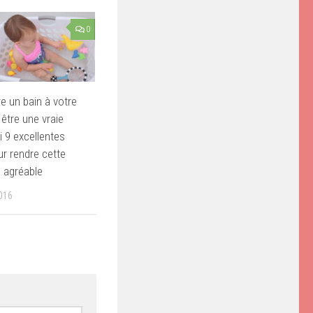
0
re un bain à votre
 être une vraie
i 9 excellentes
r rendre cette
s agréable
016