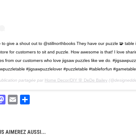
e to give a shout out to @stillnorthbooks They have our puzzle 🧩 table 
 store for customers to sit and puzzle. How awesome is that! I love shar
res from our customers who love jigsaw puzzles like we do. #jigsawpuzz
awpuzzletable #jigsawpuzzlelover #puzzletable #tableforfun #gametable
blication partagée par
Home Decor/DIY 🌸 DeDe Bailey
(@designeddecor) l
acebook
Mastodon
Email
Partager
S AIMEREZ AUSSI...