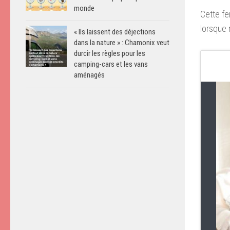
monde
Cette fe
lorsque 
« Ils laissent des déjections
dans la nature » : Chamonix veut
durcir les règles pour les
camping-cars et les vans
aménagés