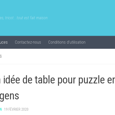
s, tricot...tout est fait maison
uces
Contactez-nous
Conditions d’utilisation
S
 idée de table pour puzzle 
 gens
N
·
19 FÉVRIER 2020