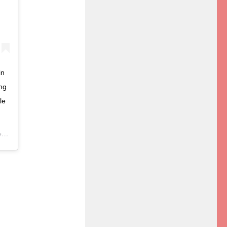
in
ing
le
e
30 Janv. 2020 à 4 :51 PST