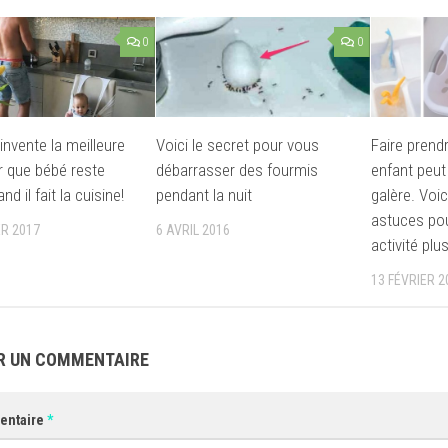
0
0
invente la meilleure
Voici le secret pour vous
Faire prend
r que bébé reste
débarrasser des fourmis
enfant peut
nd il fait la cuisine!
pendant la nuit
galère. Voic
astuces pou
ER 2017
6 AVRIL 2016
activité plu
13 FÉVRIER 2
R UN COMMENTAIRE
entaire
*