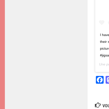
I hav
their
pictu
#jigs
Une pu
F
VOU