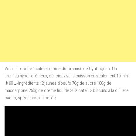
Voici la recette facile et rapide du Tiramisu de Cyril Lignac. Un
tiramisu hyper crémeux, délicieux sans cuisson en seulement 10 min !
👩🏻‍🍳Ingrédients : 2 jaunes d’oeufs 70g de sucre 100g de
mascarpone 250g de crème liquide 30% café 12 biscuits à la cuillère
cacao, spéculoos, chicorée