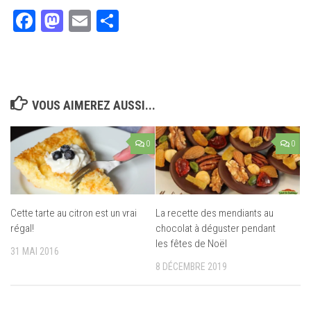
Facebook
Mastodon
Email
Partager
VOUS AIMEREZ AUSSI...
0
0
Cette tarte au citron est un vrai
La recette des mendiants au
régal!
chocolat à déguster pendant
les fêtes de Noël
31 MAI 2016
8 DÉCEMBRE 2019