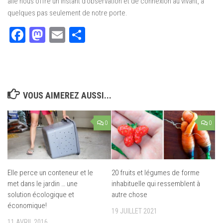
ailé nous offre un instant d’observation et de connexion au vivant, à
quelques pas seulement de notre porte.
Facebook
Mastodon
Email
Partager
VOUS AIMEREZ AUSSI...
0
0
Elle perce un conteneur et le
20 fruits et légumes de forme
met dans le jardin … une
inhabituelle qui ressemblent à
solution écologique et
autre chose
économique!
19 JUILLET 2021
11 AVRIL 2016