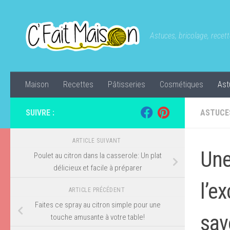
Skip to content
Astuces, bricolage, recette
Maison
Recettes
Pâtisseries
Cosmétiques
Ast
SUIVRE :
ASTUCE
ARTICLE SUIVANT
Une
Poulet au citron dans la casserole: Un plat
délicieux et facile à préparer
l’e
ARTICLE PRÉCÉDENT
Faites ce spray au citron simple pour une
sav
touche amusante à votre table!