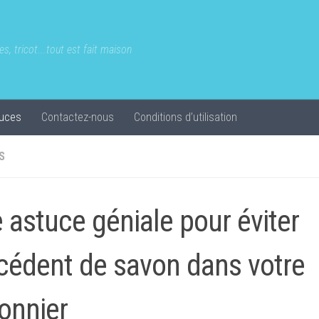
s, tricot...tout est fait maison
uces
Contactez-nous
Conditions d’utilisation
S
 astuce géniale pour éviter
xcédent de savon dans votre
onnier