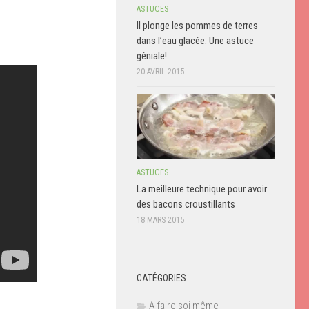
ASTUCES
Il plonge les pommes de terres
dans l’eau glacée. Une astuce
géniale!
20 AVRIL 2015
ASTUCES
La meilleure technique pour avoir
des bacons croustillants
18 MARS 2015
CATÉGORIES
A faire soi même