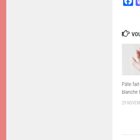
F
VOU
Pâte fai
blanchir 
29 NOVEM