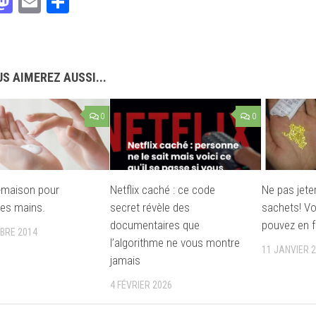
acebook
Mastodon
Email
Partager
S AIMEREZ AUSSI...
0
0
t-maison pour
Netflix caché : ce code
Ne pas jete
les mains.
secret révèle des
sachets! Vo
documentaires que
pouvez en fa
BRE 2014
l’algorithme ne vous montre
11 JANVIER 
jamais
4 FÉVRIER 2026