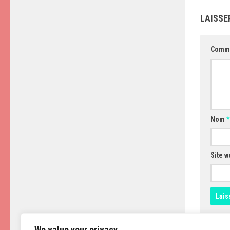
LAISSE
Comm
Nom
*
Site w
We value your privacy