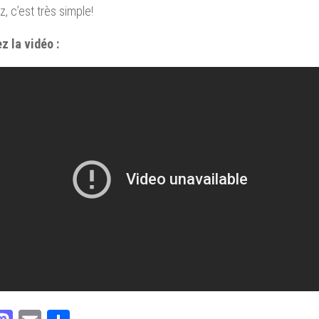
, c’est très simple!
z la vidéo :