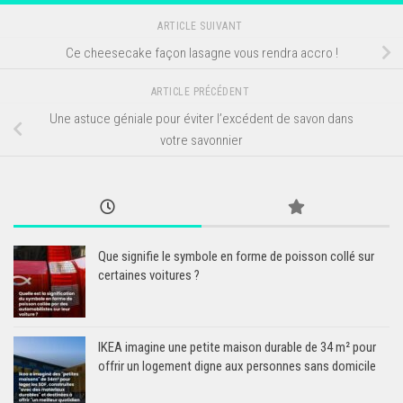
ARTICLE SUIVANT
Ce cheesecake façon lasagne vous rendra accro !
ARTICLE PRÉCÉDENT
Une astuce géniale pour éviter l’excédent de savon dans
votre savonnier
Que signifie le symbole en forme de poisson collé sur
certaines voitures ?
IKEA imagine une petite maison durable de 34 m² pour
offrir un logement digne aux personnes sans domicile