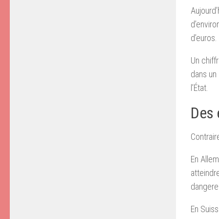
Aujourd’
d’enviro
d’euros.
Un chiff
dans un contexte
l’État.
Des 
Contrair
En Allem
atteindr
dangere
En Suiss