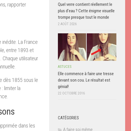
ons, rapporter
Quel verre contient réellement le
plus d’eau ? Cette énigme visuelle
trompe presque tout le monde
2 AOÛT 2026
e inédite. La France
ple, entre 1893 et
. Chaque utilisateur
nnuelle.
ASTUCES
Elle commence à faire une tresse
ée dès 1855 sous le
devant son cou. Le résultat est
génial!
 limiter la
22 OCTOBRE 2016
ence.
sons
CATÉGORIES
supprimée dans les
A faire soi même