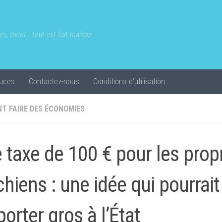
s, tricot...tout est fait maison
uces
Contactez-nous
Conditions d’utilisation
T FAIRE DES ÉCONOMIES
 taxe de 100 € pour les propr
chiens : une idée qui pourrait
porter gros à l’État