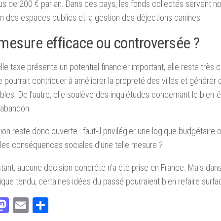
us de 200 € par an. Dans ces pays, les fonds collectés servent n
ien des espaces publics et la gestion des déjections canines.
mesure efficace ou controversée ?
elle taxe présente un potentiel financier important, elle reste très
le pourrait contribuer à améliorer la propreté des villes et générer
bles. De l’autre, elle soulève des inquiétudes concernant le bien-ê
’abandon.
ion reste donc ouverte : faut-il privilégier une logique budgétaire
les conséquences sociales d’une telle mesure ?
nstant, aucune décision concrète n’a été prise en France. Mais dan
ue tendu, certaines idées du passé pourraient bien refaire surfa
acebook
Mastodon
Email
Partager