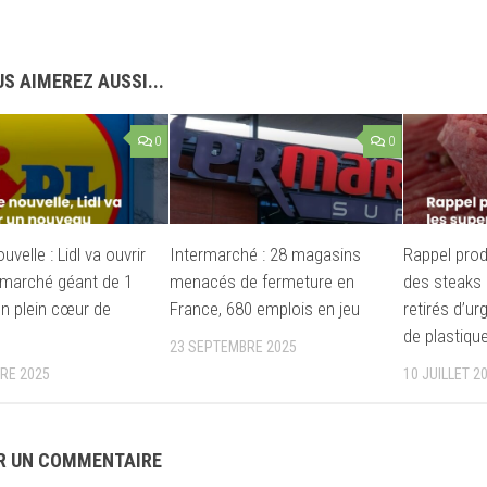
S AIMEREZ AUSSI...
0
0
velle : Lidl va ouvrir
Intermarché : 28 magasins
Rappel prod
marché géant de 1
menacés de fermeture en
des steaks
n plein cœur de
France, 680 emplois en jeu
retirés d’u
de plastiqu
23 SEPTEMBRE 2025
RE 2025
10 JUILLET 2
R UN COMMENTAIRE