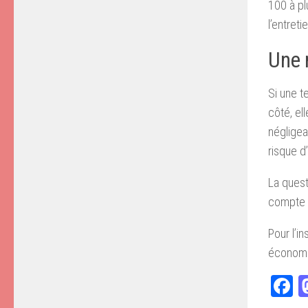
100 à pl
l’entret
Une 
Si une t
côté, el
négligea
risque d
La quest
compte 
Pour l’i
économiq
F