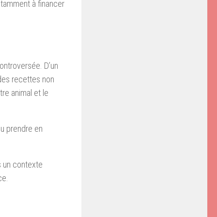
otamment à financer
 controversée. D’un
 des recettes non
tre animal et le
 ou prendre en
s un contexte
ce.