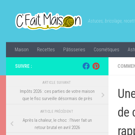
Skip to content
Astuces, bricolage, recette
Maison
Recettes
Pâtisseries
Cosmétiques
Ast
SUIVRE :
COMMEN
ARTICLE SUIVANT
Une
Impôts 2026 : ces parties de votre maison
que le fisc surveille désormais de près
de 
ARTICLE PRÉCÉDENT
Après la chaleur, le choc : l’hiver fait un
rap
retour brutal en avril 2026