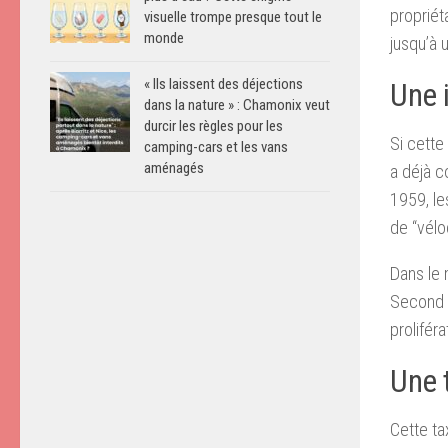
propriét
visuelle trompe presque tout le
monde
jusqu’à 
« Ils laissent des déjections
Une i
dans la nature » : Chamonix veut
durcir les règles pour les
Si cette
camping-cars et les vans
aménagés
a déjà c
1959, le
de “vélo
Dans le 
Second E
prolifér
Une 
Cette ta