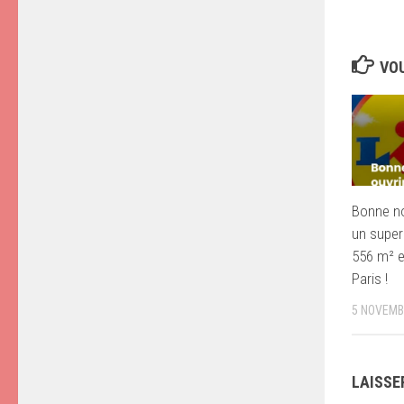
VOU
Bonne nou
un super
556 m² e
Paris !
5 NOVEMB
LAISSE