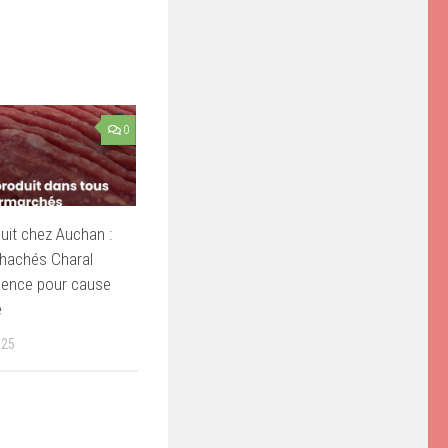
0
uit chez Auchan :
 hachés Charal
rgence pour cause
e
025