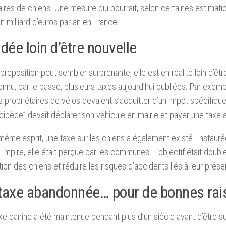
aires de chiens. Une mesure qui pourrait, selon certaines estimati
un milliard d’euros par an en France.
dée loin d’être nouvelle
 proposition peut sembler surprenante, elle est en réalité loin d’êtr
onnu, par le passé, plusieurs taxes aujourd’hui oubliées. Par exem
s propriétaires de vélos devaient s’acquitter d’un impôt spécifique
cipède” devait déclarer son véhicule en mairie et payer une taxe a
même esprit, une taxe sur les chiens a également existé. Instaur
mpire, elle était perçue par les communes. L’objectif était double :
ation des chiens et réduire les risques d’accidents liés à leur prés
taxe abandonnée… pour de bonnes rai
xe canine a été maintenue pendant plus d’un siècle avant d’être 