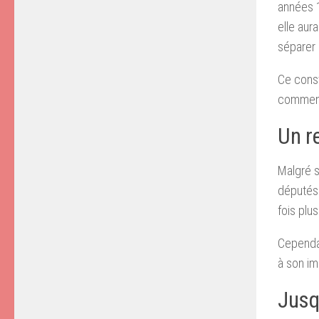
années 1
elle aur
séparer 
Ce const
commença
Un r
Malgré s
députés 
fois plu
Cependan
à son im
Jusqu