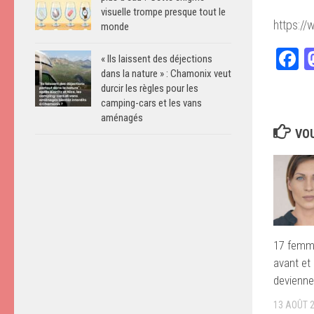
visuelle trompe presque tout le
https:
monde
F
« Ils laissent des déjections
dans la nature » : Chamonix veut
durcir les règles pour les
camping-cars et les vans
aménagés
VOU
17 femm
avant et 
devienn
13 AOÛT 