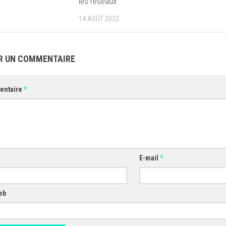
les réseaux
14 AOÛT 2022
R UN COMMENTAIRE
entaire
*
E-mail
*
eb