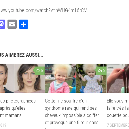
//www.youtube.com/watch?v=hWHG4m16rCM
acebook
Mastodon
Email
Partager
S AIMEREZ AUSSI...
0
0
es photographiées
Cette fille souffre d’un
Elle vous 
après qu’elles
syndrome rare qui rend ses
faire très f
ent mamans
cheveux impossible à coiffer
couette pour
et provoque une fureur dans
2019
7 SEPTEMBRE