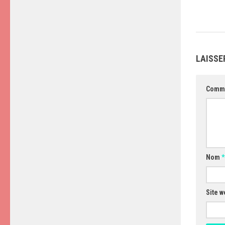
LAISSE
Comm
Nom
*
Site w