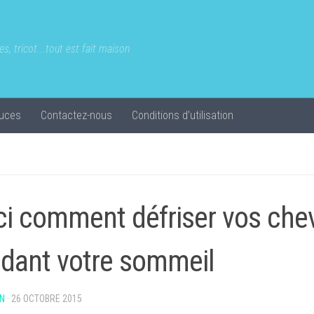
s, tricot...tout est fait maison
uces
Contactez-nous
Conditions d’utilisation
ci comment défriser vos che
dant votre sommeil
N
·
26 OCTOBRE 2015