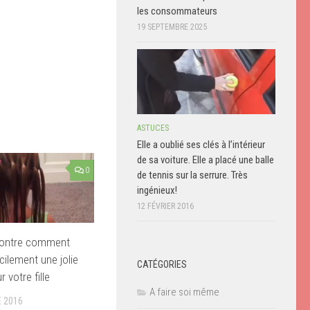
les consommateurs
19 SEPTEMBRE 2025
ASTUCES
Elle a oublié ses clés à l’intérieur
de sa voiture. Elle a placé une balle
0
de tennis sur la serrure. Très
ingénieux!
12 FÉVRIER 2016
montre comment
acilement une jolie
CATÉGORIES
 votre fille
A faire soi même
 2016