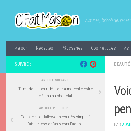
Skip to content
Astuces, bricolage, recette
Maison
Recettes
Pâtisseries
Cosmétiques
Ast
SUIVRE :
BEAUTÉ
ARTICLE SUIVANT
Voi
12 modèles pour décorer à merveille votre
gâteau au chocolat
pen
ARTICLE PRÉCÉDENT
Ce gâteau d’Halloween est très simple à
faire et vos enfants vont l’adorer
PAR
ADMI