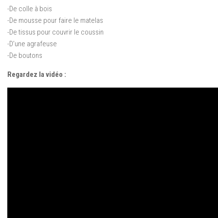
-De colle à bois
-De mousse pour faire le matelas
-De tissus pour couvrir le coussin
-D’une agrafeuse
-De boutons
Regardez la vidéo :