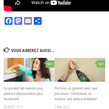
Facebook
Mastodon
Email
Partager
VOUS AIMEREZ AUSSI...
0
0
Ce produit fait maison vous
Perforer un gobelet avec une
aidera à dépoussiérer plus
perceuse. Cet homme va
facilement
montrer une astuce brilliante!
25 AOÛT 2015
7 MAI 2015