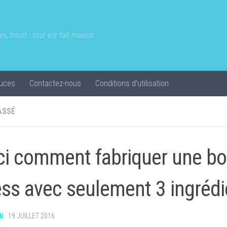
s, tricot...tout est fait maison
uces
Contactez-nous
Conditions d’utilisation
ASSÉ
ci comment fabriquer une bou
ess avec seulement 3 ingrédi
N
·
19 JUILLET 2016