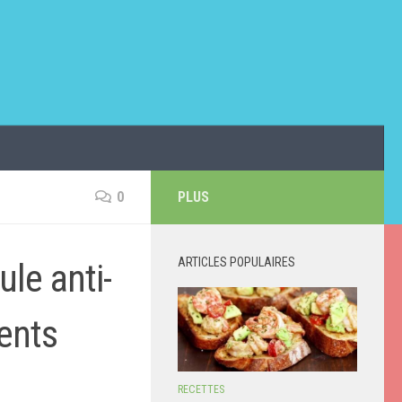
0
PLUS
ARTICLES POPULAIRES
le anti-
ents
RECETTES