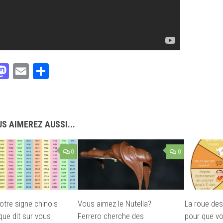
acebook
Mastodon
Email
Partager
S AIMEREZ AUSSI...
0
0
otre signe chinois
Vous aimez le Nutella?
La roue des 
que dit sur vous
Ferrero cherche des
pour que vo