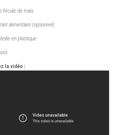
s fécule de maïs
rant alimentaire (optionnel)
teille en plastique
lons
z la vidéo :