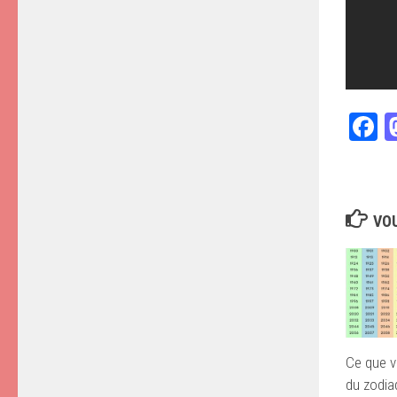
F
VOU
Ce que v
du zodia