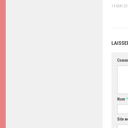
14 MAI 20
LAISSE
Comm
Nom
*
Site w