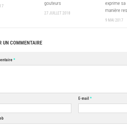
gouteurs
exprime sa 
17
manière re
27 JUILLET 2018
9 MAI 2017
R UN COMMENTAIRE
entaire
*
E-mail
*
eb