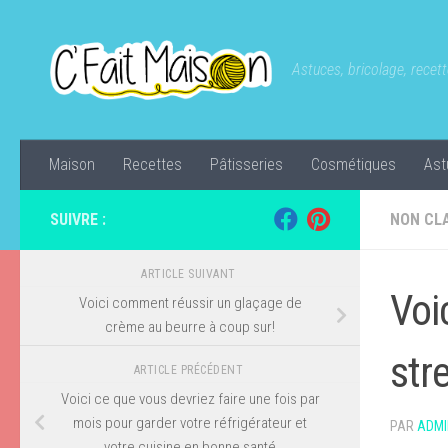
Skip to content
Astuces, bricolage, recette
Maison
Recettes
Pâtisseries
Cosmétiques
Ast
SUIVRE :
NON CL
ARTICLE SUIVANT
Voi
Voici comment réussir un glaçage de
crème au beurre à coup sur!
str
ARTICLE PRÉCÉDENT
Voici ce que vous devriez faire une fois par
mois pour garder votre réfrigérateur et
PAR
ADMI
votre cuisine en bonne santé