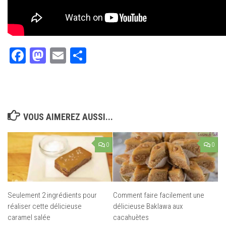
Facebook
Mastodon
Email
Partager
VOUS AIMEREZ AUSSI...
0
0
Seulement 2 ingrédients pour
Comment faire facilement une
réaliser cette délicieuse
délicieuse Baklawa aux
caramel salée
cacahuètes