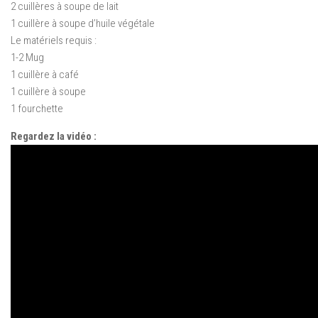
2 cuillères à soupe de lait
1 cuillère à soupe d’huile végétale
Le matériels requis :
1-2 Mug
1 cuillère à café
1 cuillère à soupe
1 fourchette
Regardez la vidéo :