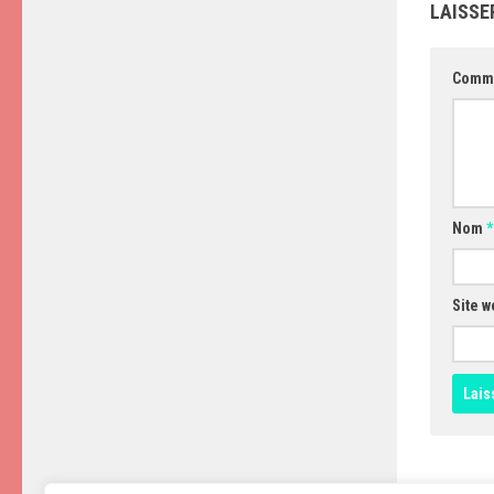
LAISSE
Comm
Nom
*
Site w