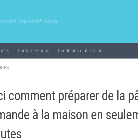
s, tricot...tout est fait maison
uces
Contactez-nous
Conditions d’utilisation
RIES
ci comment préparer de la p
mande à la maison en seule
utes