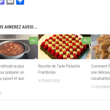
acebook
Mastodon
Email
Partager
S AIMEREZ AUSSI...
0
0
 méthode la plus
Recette de Tarte Pistache
Comment fa
our préparer un
Framboise
une délicie
u yaourt et aux
cacahuètes
9 FÉVRIER 2020
s
15 NOVEMBRE
5