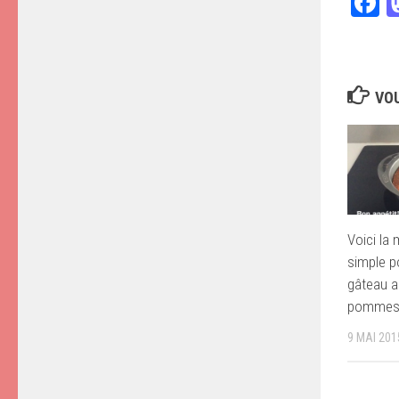
F
VOU
Voici la
simple p
gâteau a
pomme
9 MAI 201