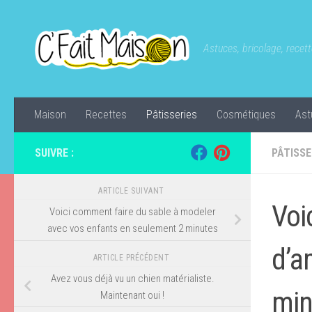
Skip to content
Astuces, bricolage, recette
Maison
Recettes
Pâtisseries
Cosmétiques
Ast
SUIVRE :
PÂTISSE
ARTICLE SUIVANT
Voi
Voici comment faire du sable à modeler
avec vos enfants en seulement 2 minutes
d’a
ARTICLE PRÉCÉDENT
Avez vous déjà vu un chien matérialiste.
min
Maintenant oui !