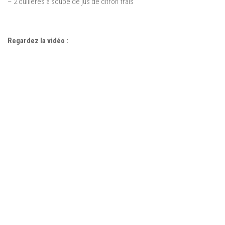
– 2 cuillères à soupe de jus de citron frais
Regardez la vidéo :