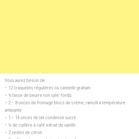
Vous aurez besoin de :
– 12 craquelins régulières ou cannelle graham
– ½ tasse de beurre non salé, fondu
– 2 – 8 onces de fromage blocs de crème, ramolli à température
ambiante
– 1 – 14 onces de lait condensé sucré
– ½ de cuillère à café extrait de vanille
– 2 zestes de citron