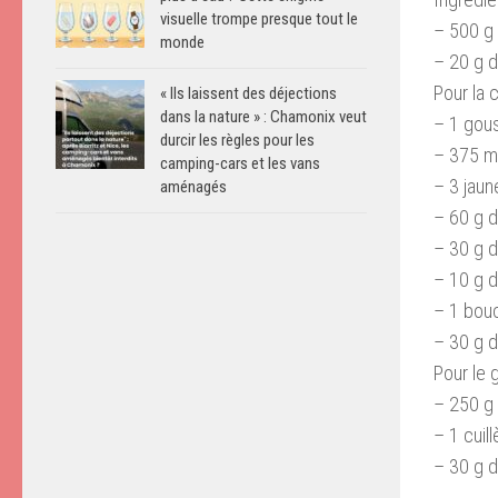
visuelle trompe presque tout le
– 500 g 
monde
– 20 g 
Pour la 
« Ils laissent des déjections
dans la nature » : Chamonix veut
– 1 gous
durcir les règles pour les
– 375 ml
camping-cars et les vans
– 3 jaun
aménagés
– 60 g 
– 30 g d
– 10 g d
– 1 bouc
– 30 g d
Pour le 
– 250 g 
– 1 cuil
– 30 g d