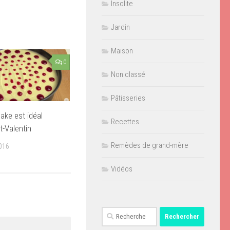
Insolite
Jardin
Maison
0
Non classé
Pâtisseries
ke est idéal
Recettes
t-Valentin
Remèdes de grand-mère
016
Vidéos
Rechercher :