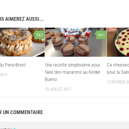
S AIMEREZ AUSSI...
0
0
du Paris-Brest
Une recette simplissime pour
Ce cheeseca
faire des macarons au Kinder
pour la Sain
2019
Bueno
12 FÉVRIER 2
23 JUILLET 2017
R UN COMMENTAIRE