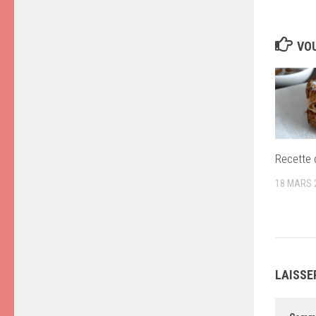
VOU
Recette 
18 MARS 
LAISSE