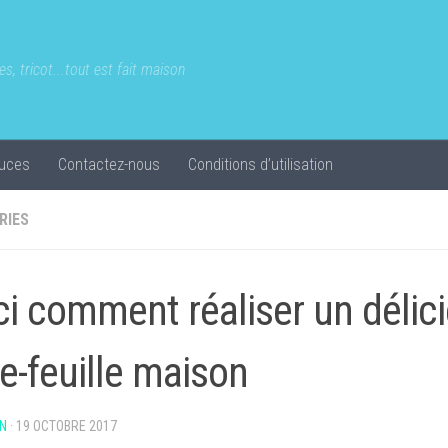
s, tricot...tout est fait maison
uces
Contactez-nous
Conditions d’utilisation
RIES
ci comment réaliser un délic
le-feuille maison
N
·
19 OCTOBRE 2017