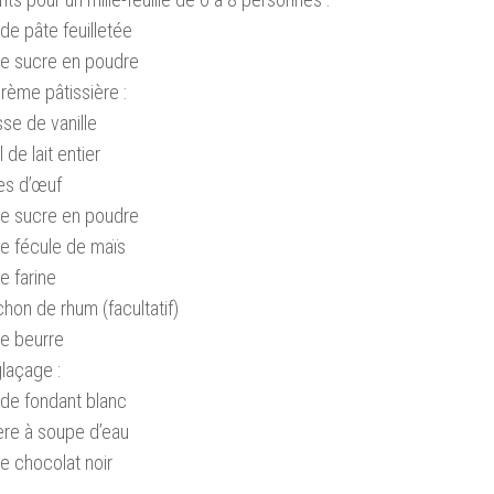
de pâte feuilletée
de sucre en poudre
crème pâtissière :
se de vanille
 de lait entier
es d’œuf
de sucre en poudre
e fécule de maïs
e farine
hon de rhum (facultatif)
e beurre
glaçage :
de fondant blanc
lère à soupe d’eau
e chocolat noir