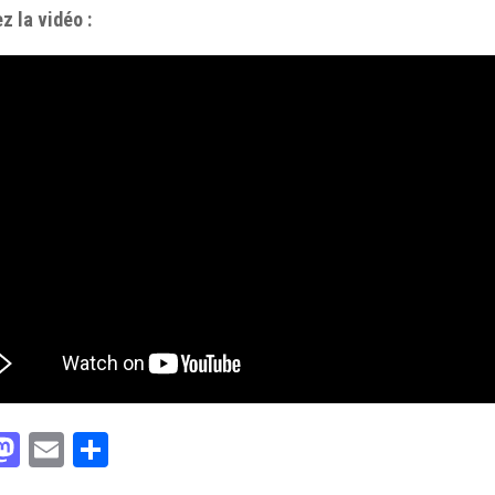
z la vidéo :
acebook
Mastodon
Email
Partager