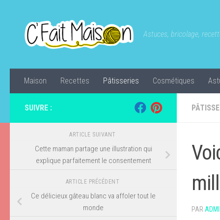
Skip to content
Astuces, bricolage, recette
Maison
Recettes
Pâtisseries
Cosmétiques
Ast
SUIVRE :
PÂTISSE
ARTICLE SUIVANT
Voi
Cette maman partage une illustration qui
explique parfaitement le consentement
mil
ARTICLE PRÉCÉDENT
Ce délicieux gâteau blanc va affoler tout le
monde
PAR
ADMI