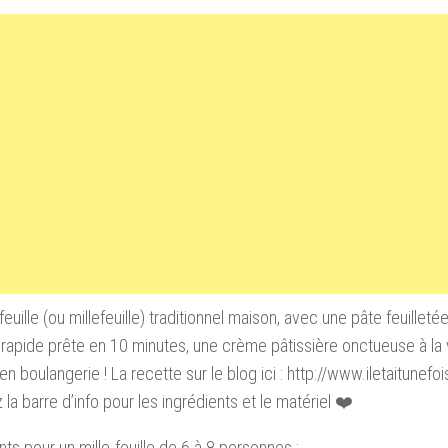
feuille (ou millefeuille) traditionnel maison, avec une pâte feuilleté
t rapide prête en 10 minutes, une crème pâtissière onctueuse à la 
 boulangerie ! La recette sur le blog ici : http://www.iletaitunefoi
 la barre d’info pour les ingrédients et le matériel ❤️
nts pour un mille-feuille de 6 à 8 personnes :