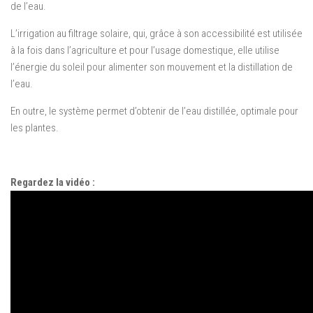
de l’eau
.
L’i
rrigation
au
filtrage
solaire,
qui, grâce à
son accessibilité
est utilisée
à la fois
dans l’agriculture et
pour l’usage domestique
, elle
utilise
l’énergie du
soleil pour alimenter
son mouvement
et la distillation
de
l’eau
.
En outre
, le système
permet d’obtenir
de l’eau distillée
,
optimale
pour
les plantes.
Regardez la vidéo :