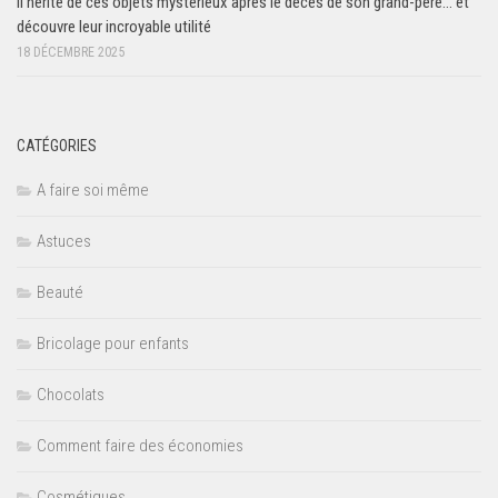
Il hérite de ces objets mystérieux après le décès de son grand-père… et
découvre leur incroyable utilité
18 DÉCEMBRE 2025
CATÉGORIES
A faire soi même
Astuces
Beauté
Bricolage pour enfants
Chocolats
Comment faire des économies
Cosmétiques