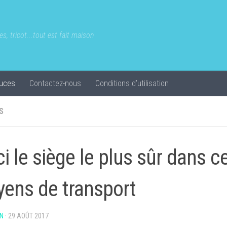
s, tricot...tout est fait maison
uces
Contactez-nous
Conditions d’utilisation
S
ci le siège le plus sûr dans c
ens de transport
N
·
29 AOÛT 2017