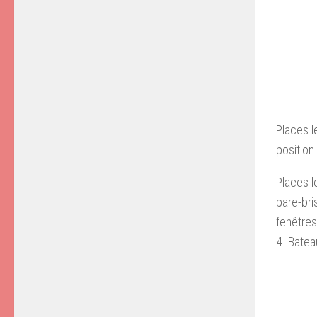
Places l
position
Places l
pare-bri
fenêtres
4. Batea