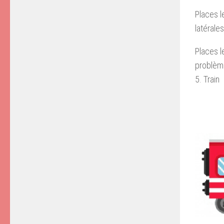
Places l
latérale
Places l
problème
5. Train