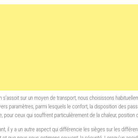
 s’assoit sur un moyen de transport, nous choisissons habituell
vers paramètres, parmi lesquels le confort, la disposition des pas
e, pour ceux qui souffrent particulièrement de la chaleur, position d
t, il y a un autre aspect qui différencie les sièges sur les différ
t et que nous sous-estimons souvent: la sécurité. Lorsqu’un accide