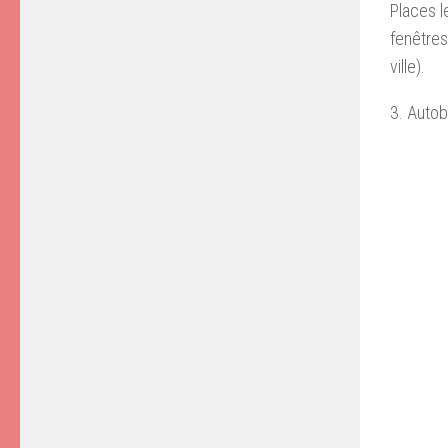
Places l
fenêtres 
ville).
3. Auto