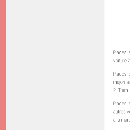
Places l
voiture 
Places l
majorita
2. Tram
Places l
autres v
à la mar