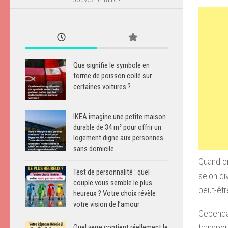
Que signifie le symbole en
forme de poisson collé sur
certaines voitures ?
IKEA imagine une petite maison
durable de 34 m² pour offrir un
logement digne aux personnes
sans domicile
Quand on
Test de personnalité : quel
selon di
couple vous semble le plus
peut-êtr
heureux ? Votre choix révèle
votre vision de l’amour
Cependan
transpor
Quel verre contient réellement le