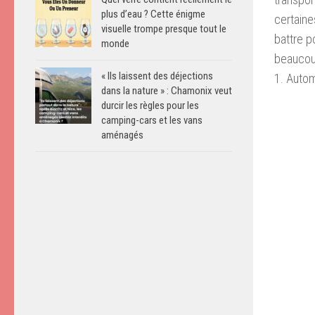
plus d’eau ? Cette énigme
certaine
visuelle trompe presque tout le
battre po
monde
beaucoup
« Ils laissent des déjections
1. Auto
dans la nature » : Chamonix veut
durcir les règles pour les
camping-cars et les vans
aménagés