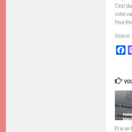
C’est du
votre va
Peut-êt
Source 
F
VOU
Et si on 