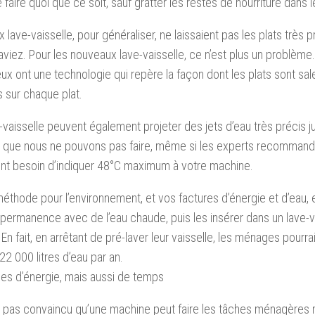
e faire quoi que ce soit, sauf gratter les restes de nourriture dans 
x lave-vaisselle, pour généraliser, ne laissaient pas les plats très 
laviez. Pour les nouveaux lave-vaisselle, ce n’est plus un problème.
eux ont une technologie qui repère la façon dont les plats sont sale
 sur chaque plat.
-vaisselle peuvent également projeter des jets d’eau très précis j
ce que nous ne pouvons pas faire, même si les experts recomman
nt besoin d’indiquer 48°C maximum à votre machine.
méthode pour l’environnement, et vos factures d’énergie et d’eau, 
 permanence avec de l’eau chaude, puis les insérer dans un lave-v
En fait, en arrêtant de pré-laver leur vaisselle, les ménages pour
22 000 litres d’eau par an.
es d’énergie, mais aussi de temps
 pas convaincu qu’une machine peut faire les tâches ménagères