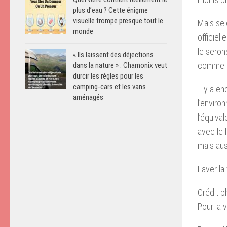
plus d’eau ? Cette énigme
visuelle trompe presque tout le
Mais sel
monde
officiel
le seron
« Ils laissent des déjections
comme l’
dans la nature » : Chamonix veut
durcir les règles pour les
camping-cars et les vans
Il y a e
aménagés
l’enviro
l’équiva
avec le 
mais au
Laver la
Crédit p
Pour la 