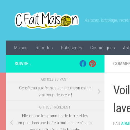
Skip to content
Astuces, bricolage, recette
Maison
Recettes
Pâtisseries
Cosmétiques
Ast
SUIVRE :
COMMEN
ARTICLE SUIVANT
Voi
Ce gâteau aux fraises sans cuisson est un
vrai coup de cœur !
lav
ARTICLE PRÉCÉDENT
Elle coupe les pommes de terre et les
empile dans une boîte à muffins. Le résultat
PAR
ADMI
vous mettra l’eau à la bouche