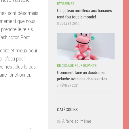
PÂTISSERIES
Ce gâteau moelleux aux bananes
rnes sont désormais
rend fou tout le monde!
ironnement que nous
8 JUILLET 2016
prendre le relais,
Washington Post.
propre et mieux pour
pli d’eau pour
BRICOLAGE POUR ENFANTS
e n’est plus le cas,
Comment faire un doudou en
ire fonctionner,
peluche avec des chaussettes
7 FÉVRIER 2021
CATÉGORIES
A faire soi même