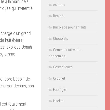
lle à la main, cela
Astuces
iques qui invitent à
Beauté
Bricolage pour enfants
e charge d’un grand
Chocolats
 de huit éviers
tes, explique Jonah
Comment faire des
programme
économies
Cosmétiques
Crochet
ns encore besoin de
s charger dedans, non
Ecologie
Insolite
l est totalement