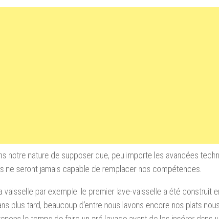
ns notre nature de supposer que, peu importe les avancées techn
s ne seront jamais capable de remplacer nos compétences.
a vaisselle par exemple: le premier lave-vaisselle a été construit 
ns plus tard, beaucoup d’entre nous lavons encore nos plats no
enons le temps de faire un pré-lavage avant de les insérer dans un