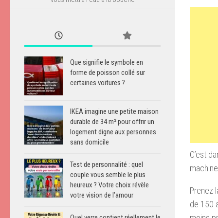
Que signifie le symbole en
forme de poisson collé sur
certaines voitures ?
IKEA imagine une petite maison
durable de 34 m² pour offrir un
logement digne aux personnes
sans domicile
C’est da
Test de personnalité : quel
machine
couple vous semble le plus
heureux ? Votre choix révèle
Prenez l
votre vision de l’amour
de 150 a
moins pr
Quel verre contient réellement le