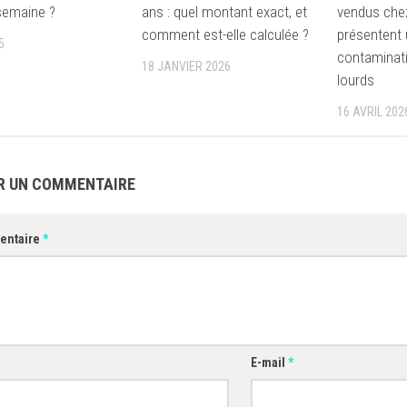
semaine ?
ans : quel montant exact, et
vendus chez
comment est-elle calculée ?
présentent 
5
contaminat
18 JANVIER 2026
lourds
16 AVRIL 202
R UN COMMENTAIRE
entaire
*
E-mail
*