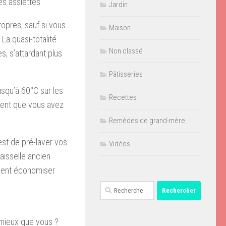
les assiettes.
Jardin
propres, sauf si vous
Maison
 La quasi-totalité
Non classé
s, s’attardant plus
Pâtisseries
usqu’à 60°C sur les
Recettes
dent que vous avez
Remèdes de grand-mère
est de pré-laver vos
Vidéos
aisselle ancien
raient économiser
Rechercher :
 mieux que vous ?