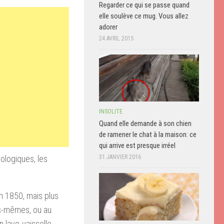
Regarder ce qui se passe quand
elle soulève ce mug. Vous allez
adorer
24 AVRIL 2015
INSOLITE
Quand elle demande à son chien
de ramener le chat à la maison: ce
qui arrive est presque irréel
ologiques, les
31 JANVIER 2016
en 1850, mais plus
us-mêmes, ou au
 lave-vaisselle.