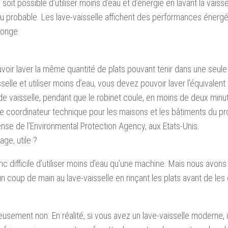
l soit possible d’utiliser moins d’eau et d’énergie en lavant la vaisse
u probable. Les lave-vaisselle affichent des performances énergét
éponge.
voir laver la même quantité de plats pouvant tenir dans une seul
sselle et utiliser moins d’eau, vous devez pouvoir laver l’équivalent
de vaisselle, pendant que le robinet coule, en moins de deux minu
le coordinateur technique pour les maisons et les bâtiments du 
se de l’Environmental Protection Agency, aux Etats-Unis.
çage, utile ?
onc difficile d’utiliser moins d’eau qu’une machine. Mais nous avo
n coup de main au lave-vaisselle en rinçant les plats avant de le
usement non. En réalité, si vous avez un lave-vaisselle moderne, i