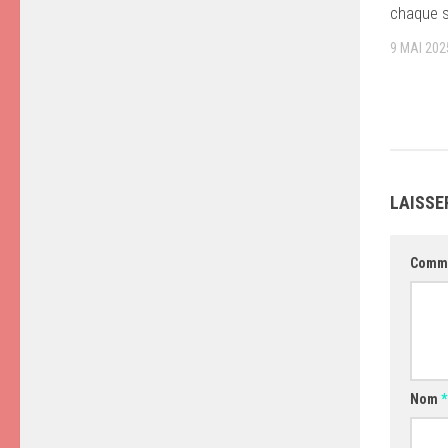
chaque 
9 MAI 202
LAISSE
Comm
Nom
*