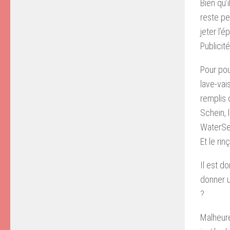
Bien qu’i
reste pe
jeter l’
Publicité
Pour pou
lave-vai
remplis 
Schein, 
WaterSen
Et le rin
Il est d
donner u
?
Malheure