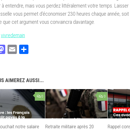
r à entendre, mais vous perdez littéralement votre temps. Laisser
isselle vous permet d’économiser 230 heures chaque année, soit 
re que cet argument vous convaincra davantage.
:
vivredemain
acebook
Mastodon
Email
Partager
S AIMEREZ AUSSI...
0
0
touchait notre salaire
Retraite militaire après 20
Rappel cons