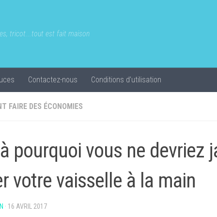
s, tricot...tout est fait maison
uces
Contactez-nous
Conditions d’utilisation
T FAIRE DES ÉCONOMIES
là pourquoi vous ne devriez 
er votre vaisselle à la main
N
·
16 AVRIL 2017