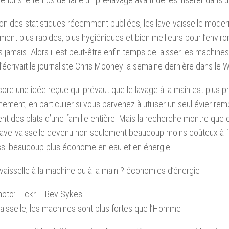
on des statistiques récemment publiées, les lave-vaisselle mode
lement plus rapides, plus hygiéniques et bien meilleurs pour l’env
s jamais. Alors il est peut-être enfin temps de laisser les machines 
écrivait le journaliste Chris Mooney la semaine dernière dans le 
ncore une idée reçue qui prévaut que le lavage à la main est plus 
nnement, en particulier si vous parvenez à utiliser un seul évier rem
lent des plats d’une famille entière. Mais la recherche montre que c
lave-vaisselle devenu non seulement beaucoup moins coûteux à fa
ssi beaucoup plus économe en eau et en énergie.
 vaisselle à la machine ou à la main ? économies d’énergie
hoto: Flickr – Bev Sykes
vaisselle, les machines sont plus fortes que l’Homme