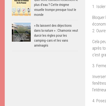
plus d’eau ? Cette énigme
1. Isole
visuelle trompe presque tout le
monde
Bloquer 
économie
« Ils laissent des déjections
2. Ouvrez
dans la nature » : Chamonix veut
durcir les règles pour les
camping-cars et les vans
Cela peu
aménagés
après to
c’est gra
3. Ferme
Inversem
fenêtres
l’intérieu
4. Posez