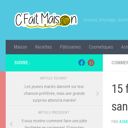
Skip to content
Astuces, bricolage, recette
Maison
Recettes
Pâtisseries
Cosmétiques
Ast
SUIVRE :
COMMEN
ARTICLE SUIVANT
15 
Les jeunes mariés dansent sur leur
chanson préférée, mais une grande
surprise attend la mariée!
san
ARTICLE PRÉCÉDENT
Il vous montre comment faire une pâte
PAR
ADMI
feuilletée en seulement 10 minutes