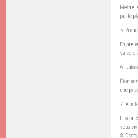
Mettre l
par le p
5. Prend
En prena
va se di
6. Utili
Étonnamm
une pris
7. Ajout
L’isolat
vous vi
8. Dormi