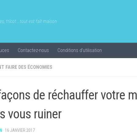
s, tricot...tout est fait maison
uces
Contactez-nous
Conditions d’utilisation
T FAIRE DES ÉCONOMIES
façons de réchauffer votre 
s vous ruiner
N
·
16 JANVIER 2017