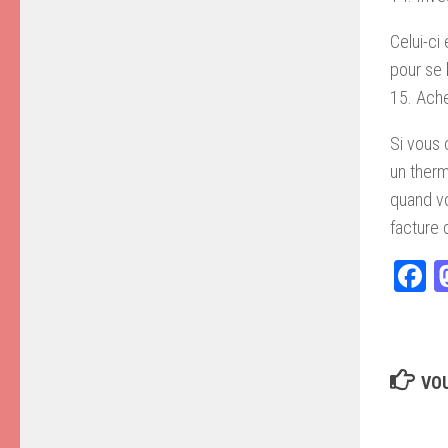
Celui-ci
pour se b
15. Ach
Si vous 
un therm
quand vo
facture 
F
VOU