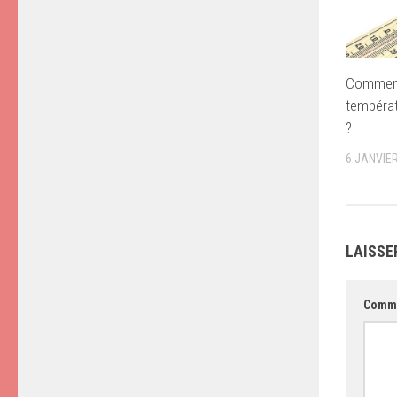
Comment 
températ
?
6 JANVIE
LAISSE
Comm