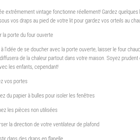
ée extrêmement vintage fonctionne réellement! Gardez quelques b
ous vos draps au pied de votre lit pour gardez vos orteils au chaud
r la porte du four ouverte
e à l’idée de se doucher avec la porte ouverte, laisser le four chau
diffusera de la chaleur partout dans votre maison. Soyez prudent e
vec les enfants, cependant!
ez vos portes
isez du papier à bulles pour isoler les fenêtres
ez les pièces non utilisées
rser la direction de votre ventilateur de plafond
stir dans des draps en flanelle