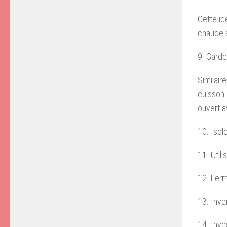
Cette id
chaude s
9. Garde
Similair
cuisson 
ouvert a
10. Isol
11. Util
12. Ferm
13. Inve
14. Inve