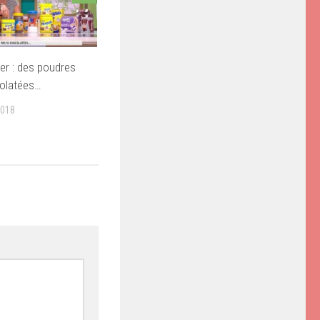
ner : des poudres
colatées…
2018