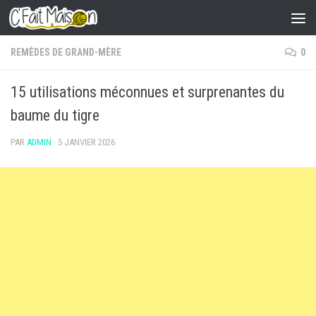
Skip to content
REMÈDES DE GRAND-MÈRE
0
15 utilisations méconnues et surprenantes du
baume du tigre
PAR
ADMIN
·
5 JANVIER 2026