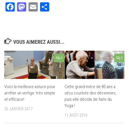
Facebook
Mastodon
Email
Partager
VOUS AIMEREZ AUSSI...
0
0
Voici la meilleure astuce pour
Cette grand-mère de 85 ans a
arrêter un vertige: très simple
vécu courbée des décennies,
et efficace!
puis elle décide de faire du
Yoga !
26 JANVIER 2017
11 AOÛT 2016