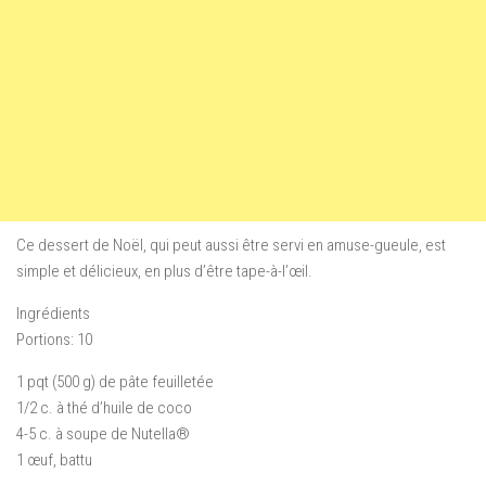
Ce dessert de Noël, qui peut aussi être servi en amuse-gueule, est
simple et délicieux, en plus d’être tape-à-l’œil.
Ingrédients
Portions: 10
1 pqt (500 g) de pâte feuilletée
1/2 c. à thé d’huile de coco
4-5 c. à soupe de Nutella®
1 œuf, battu