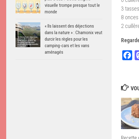
visuelle trompe presque tout le
3 tasse
monde
8 onces 
2 cuillè
« Ils laissent des déjections
dans la nature » : Chamonix veut
durcir les règles pour les
Regarde
camping-cars et les vans
F
aménagés
VOU
Recette 