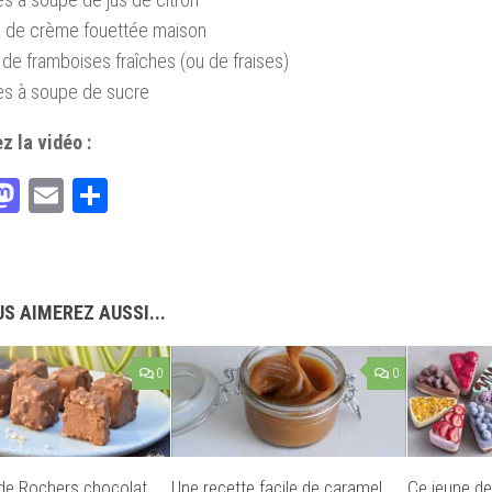
s de crème fouettée maison
de framboises fraîches (ou de fraises)
res à soupe de sucre
z la vidéo :
acebook
Mastodon
Email
Partager
S AIMEREZ AUSSI...
0
0
de Rochers chocolat
Une recette facile de caramel
Ce jeune de