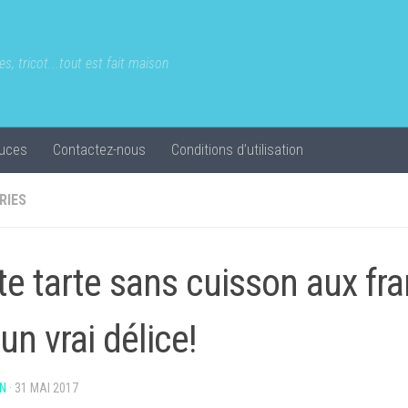
s, tricot...tout est fait maison
uces
Contactez-nous
Conditions d’utilisation
RIES
te tarte sans cuisson aux fr
un vrai délice!
N
·
31 MAI 2017