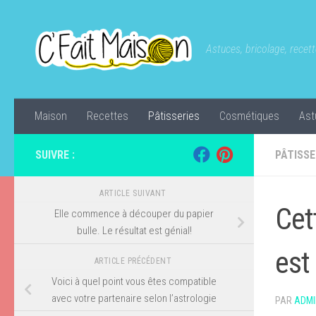
Skip to content
Astuces, bricolage, recette
Maison
Recettes
Pâtisseries
Cosmétiques
Ast
SUIVRE :
PÂTISSE
ARTICLE SUIVANT
Cet
Elle commence à découper du papier
bulle. Le résultat est génial!
est 
ARTICLE PRÉCÉDENT
Voici à quel point vous êtes compatible
avec votre partenaire selon l’astrologie
PAR
ADMI