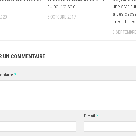
au beurre salé
une star su
à ces desse
2020
5 OCTOBRE 2017
irrésistibles
9 SEPTEMBRE
R UN COMMENTAIRE
entaire
*
E-mail
*