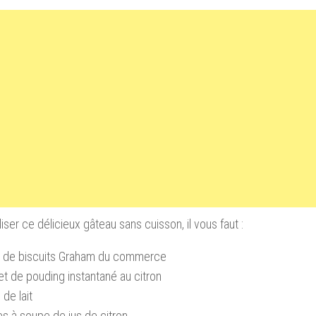
liser ce délicieux gâteau sans cuisson, il vous faut :
e de biscuits Graham du commerce
t de pouding instantané au citron
 de lait
res à soupe de jus de citron