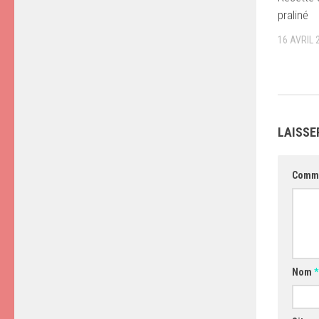
praliné
16 AVRIL 
LAISSE
Comm
Nom
*