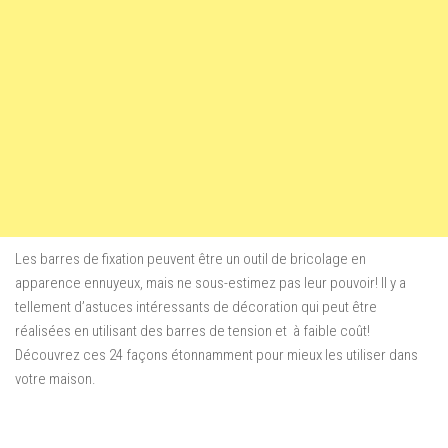
Les barres de fixation
peuvent
être un outil
de bricolage
en
apparence
ennuyeux, mais
ne
sous-estimez
pas
leur pouvoir
!
Il y a
tellement d’astuces
intéressants
de décoration
qui peut être
réalisées
en utilisant
des barres de tension
et
à faible coût
!
Découvrez
ces
24
façons
étonnamment
pour mieux les utiliser dans
votre maison
.