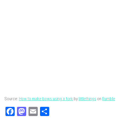
Source:
How to make bows using a fork
by
littlethings
on
Rumble
Facebook
Mastodon
Email
Partager