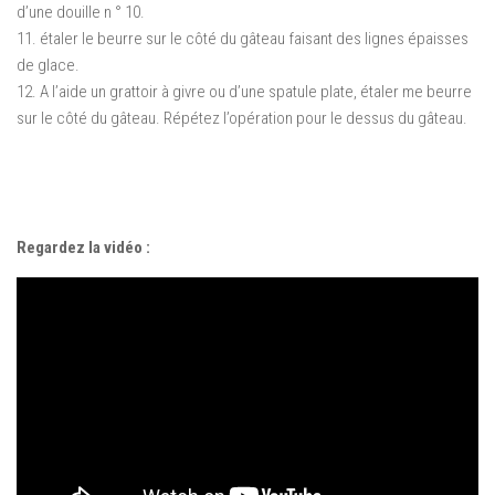
d’une douille n ° 10.
11. étaler le beurre sur le côté du gâteau faisant des lignes épaisses
de glace.
12. A l’aide un grattoir à givre ou d’une spatule plate, étaler me beurre
sur le côté du gâteau.
Répétez l’opération pour le dessus du gâteau.
Regardez la vidéo :