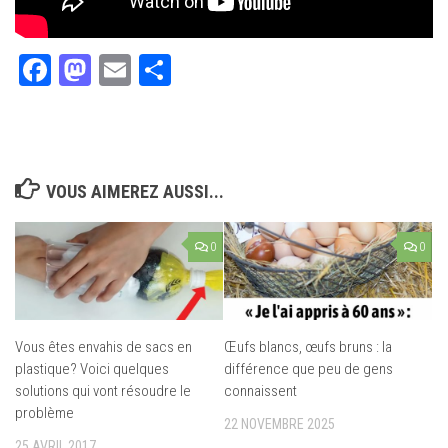
Facebook
Mastodon
Email
Partager
VOUS AIMEREZ AUSSI...
0
0
Vous êtes envahis de sacs en
Œufs blancs, œufs bruns : la
plastique? Voici quelques
différence que peu de gens
solutions qui vont résoudre le
connaissent
problème
22 NOVEMBRE 2025
25 AVRIL 2017