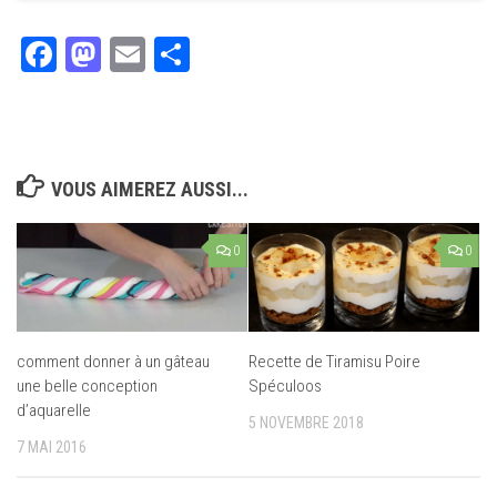
Facebook
Mastodon
Email
Partager
VOUS AIMEREZ AUSSI...
0
0
comment donner à un gâteau
Recette de Tiramisu Poire
une belle conception
Spéculoos
d’aquarelle
5 NOVEMBRE 2018
7 MAI 2016