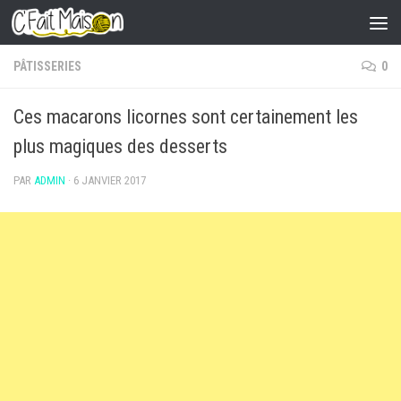
Skip to content
PÂTISSERIES
0
Ces macarons licornes sont certainement les
plus magiques des desserts
PAR
ADMIN
·
6 JANVIER 2017