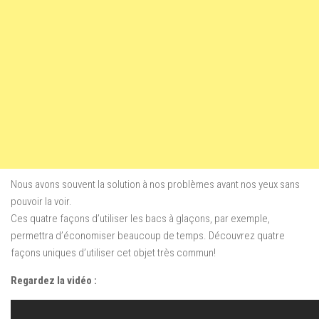
Nous avons souvent la solution à nos problèmes avant nos yeux sans
pouvoir la voir.
Ces quatre façons d’utiliser les bacs à glaçons, par exemple,
permettra d’économiser beaucoup de temps. Découvrez quatre
façons uniques d’utiliser cet objet très commun!
Regardez la vidéo :