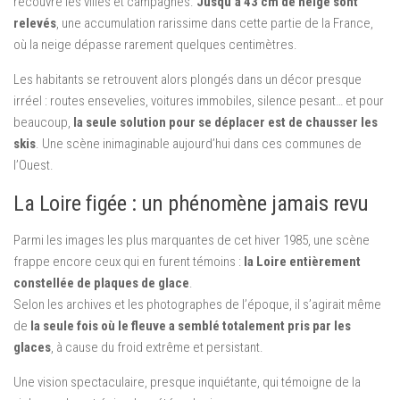
recouvre les villes et campagnes.
Jusqu’à 43 cm de neige sont
relevés
, une accumulation rarissime dans cette partie de la France,
où la neige dépasse rarement quelques centimètres.
Les habitants se retrouvent alors plongés dans un décor presque
irréel : routes ensevelies, voitures immobiles, silence pesant… et pour
beaucoup,
la seule solution pour se déplacer est de chausser les
skis
. Une scène inimaginable aujourd’hui dans ces communes de
l’Ouest.
La Loire figée : un phénomène jamais revu
Parmi les images les plus marquantes de cet hiver 1985, une scène
frappe encore ceux qui en furent témoins :
la Loire entièrement
constellée de plaques de glace
.
Selon les archives et les photographes de l’époque, il s’agirait même
de
la seule fois où le fleuve a semblé totalement pris par les
glaces
, à cause du froid extrême et persistant.
Une vision spectaculaire, presque inquiétante, qui témoigne de la