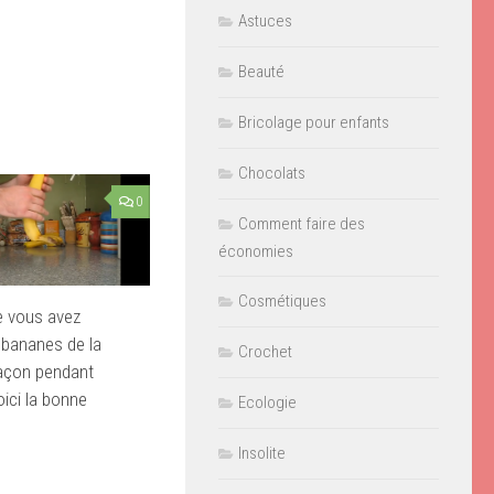
Astuces
Beauté
Bricolage pour enfants
Chocolats
0
Comment faire des
économies
Cosmétiques
e vous avez
 bananes de la
Crochet
açon pendant
oici la bonne
Ecologie
Insolite