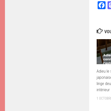
F
VOU
Adieu le 
japonaise
linge deu
intérieur
1 OCTOBR