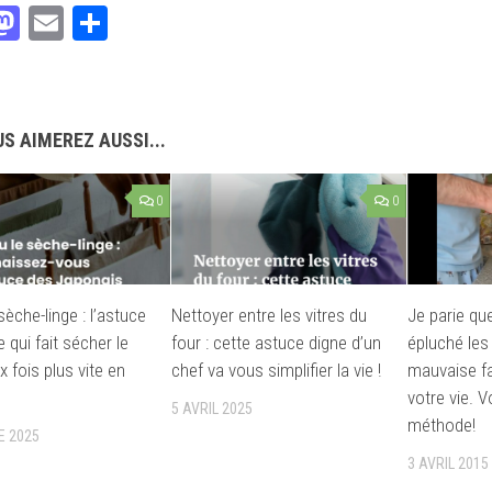
acebook
Mastodon
Email
Partager
S AIMEREZ AUSSI...
0
0
sèche-linge : l’astuce
Nettoyer entre les vitres du
Je parie qu
 qui fait sécher le
four : cette astuce digne d’un
épluché les
x fois plus vite en
chef va vous simplifier la vie !
mauvaise f
votre vie. V
5 AVRIL 2025
méthode!
E 2025
3 AVRIL 2015