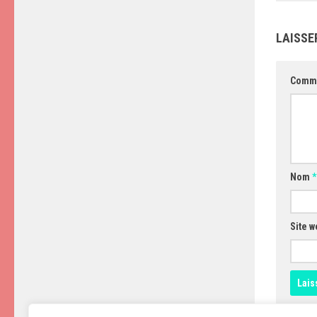
LAISSE
Comm
Nom
*
Site w