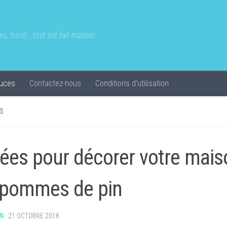
s, tricot...tout est fait maison
uces
Contactez-nous
Conditions d’utilisation
S
dées pour décorer votre mai
 pommes de pin
N
·
21 OCTOBRE 2018