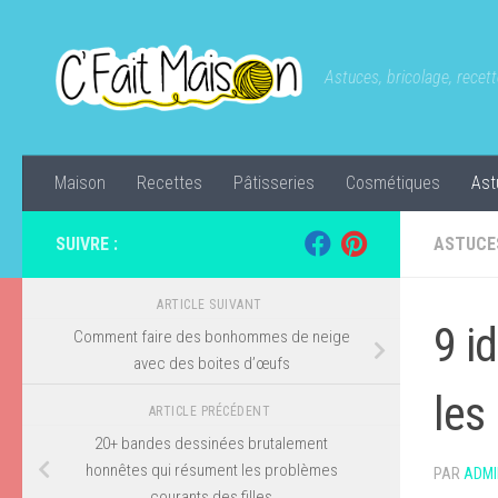
Skip to content
Astuces, bricolage, recette
Maison
Recettes
Pâtisseries
Cosmétiques
Ast
SUIVRE :
ASTUCE
ARTICLE SUIVANT
9 i
Comment faire des bonhommes de neige
avec des boites d’œufs
les
ARTICLE PRÉCÉDENT
20+ bandes dessinées brutalement
honnêtes qui résument les problèmes
PAR
ADMI
courants des filles