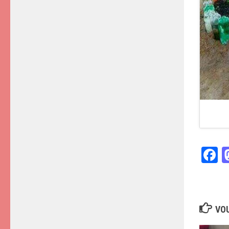
F
VOU