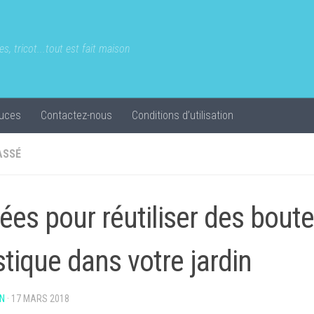
s, tricot...tout est fait maison
uces
Contactez-nous
Conditions d’utilisation
ASSÉ
dées pour réutiliser des boute
stique dans votre jardin
N
·
17 MARS 2018