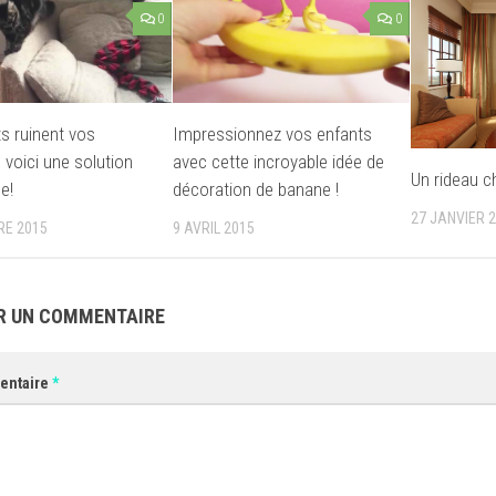
0
0
s ruinent vos
Impressionnez vos enfants
 voici une solution
avec cette incroyable idée de
Un rideau c
e!
décoration de banane !
27 JANVIER 
RE 2015
9 AVRIL 2015
R UN COMMENTAIRE
entaire
*