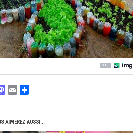
acebook
Mastodon
Email
Partager
S AIMEREZ AUSSI...