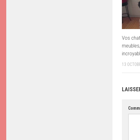
Vos chat
meubles,
incroyabl
13 OCTOB
LAISSE
Comm