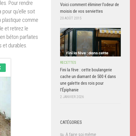
les. Pour rendre
Voici comment éliminer l’odeur de
a pour qu’elle soit
moisis de vos serviettes
20 AOÛT 2015
s en plastique comme
e et retirez le
en béton parfaites
s et durables.
RECETTES
Fini la fève : cette boulangerie
cache un diamant de 500 € dans
une galette des rois pour
l’Épiphanie
2 JANVIER 2026
CATÉGORIES
A faire soi même