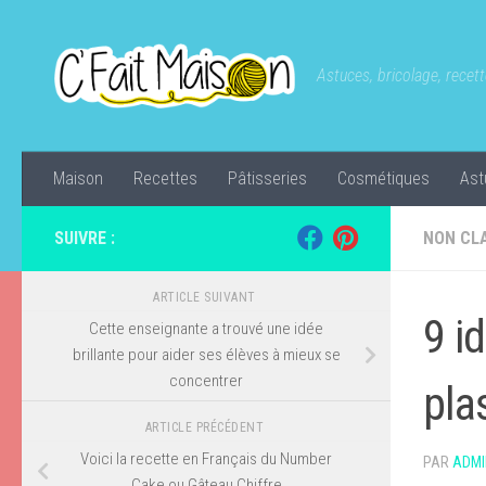
Skip to content
Astuces, bricolage, recette
Maison
Recettes
Pâtisseries
Cosmétiques
Ast
SUIVRE :
NON CL
ARTICLE SUIVANT
9 i
Cette enseignante a trouvé une idée
brillante pour aider ses élèves à mieux se
concentrer
pla
ARTICLE PRÉCÉDENT
Voici la recette en Français du Number
PAR
ADMI
Cake ou Gâteau Chiffre