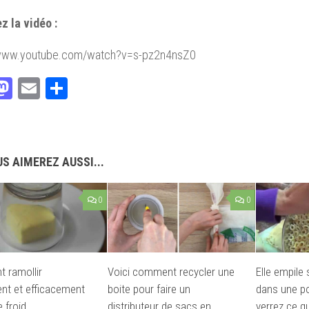
z la vidéo :
/www.youtube.com/watch?v=s-pz2n4nsZ0
acebook
Mastodon
Email
Partager
S AIMEREZ AUSSI...
0
0
 ramollir
Voici comment recycler une
Elle empile
nt et efficacement
boite pour faire un
dans une p
 froid
distributeur de sacs en
verrez ce qu