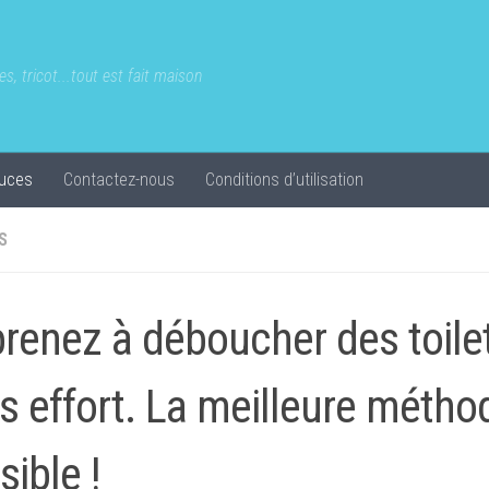
s, tricot...tout est fait maison
uces
Contactez-nous
Conditions d’utilisation
S
renez à déboucher des toile
s effort. La meilleure métho
sible !