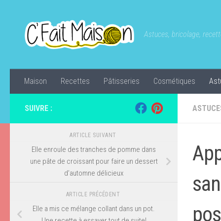
Skip to content
Astuces, bricolage, recette
Maison
Recettes
Pâtisseries
Cosmétiques
Ast
SUIVRE :
ASTUCE
ARTICLE SUIVANT
App
Elle enroule des tranches de pomme dans
une pâte de croissant pour faire un dessert
d’automne délicieux
san
ARTICLE PRÉCÉDENT
pos
Elle a mis ce mélange collant dans un pot.
Une recette à essayer tout de suite!