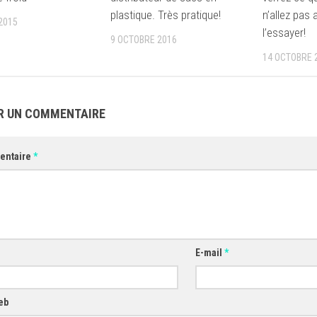
plastique. Très pratique!
n’allez pas 
2015
l’essayer!
9 OCTOBRE 2016
14 OCTOBRE 
R UN COMMENTAIRE
entaire
*
E-mail
*
eb