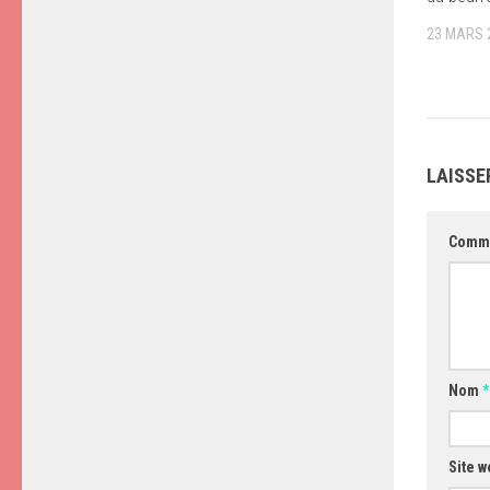
23 MARS 
LAISSE
Comm
Nom
*
Site w