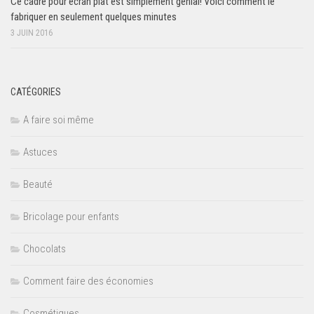
Ce cadre pour écran plat est simplement génial! Voici comment le
fabriquer en seulement quelques minutes
3 JUIN 2016
CATÉGORIES
A faire soi même
Astuces
Beauté
Bricolage pour enfants
Chocolats
Comment faire des économies
Cosmétiques