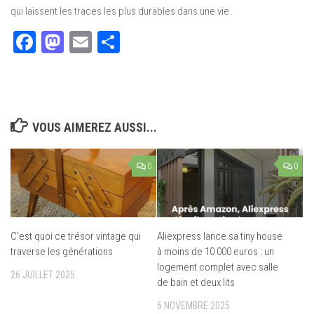
qui laissent les traces les plus durables dans une vie.
Facebook
Mastodon
Email
Partager
VOUS AIMEREZ AUSSI...
0
0
C’est quoi ce trésor vintage qui
Aliexpress lance sa tiny house
traverse les générations
à moins de 10 000 euros : un
logement complet avec salle
26 JUILLET 2025
de bain et deux lits
6 NOVEMBRE 2025