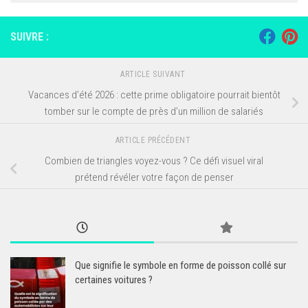
SUIVRE :
ARTICLE SUIVANT
Vacances d’été 2026 : cette prime obligatoire pourrait bientôt
tomber sur le compte de près d’un million de salariés
ARTICLE PRÉCÉDENT
Combien de triangles voyez-vous ? Ce défi visuel viral
prétend révéler votre façon de penser
Que signifie le symbole en forme de poisson collé sur
certaines voitures ?