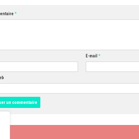
entaire
*
E-mail
*
eb