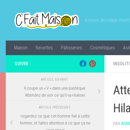
Skip to content
Astuces, bricolage, recette
Maison
Recettes
Pâtisseries
Cosmétiques
Ast
SUIVRE :
INSOLIT
ARTICLE SUIVANT
Att
Il coupe un « V » dans une pastèque.
Attendez de voir ce qu’il va réaliser
Hil
ARTICLE PRÉCÉDENT
regardez ce que cet homme fait à cette
femme, et faites attention à ce que ça ne
PAR
ADMI
vous arrive