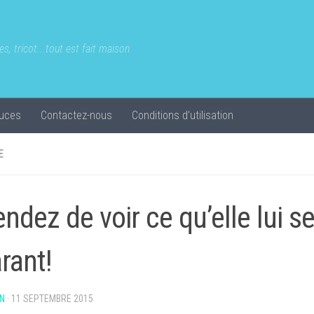
s, tricot...tout est fait maison
uces
Contactez-nous
Conditions d’utilisation
E
endez de voir ce qu’elle lui s
arant!
N
·
11 SEPTEMBRE 2015