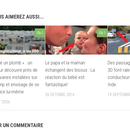
S AIMEREZ AUSSI...
0
0
té un plomb » : un
Le papa et la maman
Des passag
eur découvre près de
échangent des bisous : La
3D font rale
vanes installées sur
réaction du bébé est
conducteurs
p et envisage de se
fantastique!
Inde
tice lui-même
26 OCTOBRE 2016
19 SEPTEMBR
T 2026
R UN COMMENTAIRE