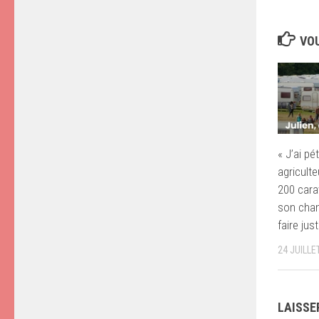
VOU
« J’ai pé
agricult
200 cara
son cham
faire jus
24 JUILLE
LAISSE