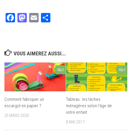
Facebook
Mastodon
Email
Partager
VOUS AIMEREZ AUSSI...
0
0
Comment fabriquer un
Tableau : les tâches
escargot en papier ?
ménagères selon l’âge de
votre enfant
20 MARS 2020
8 MAI 2017