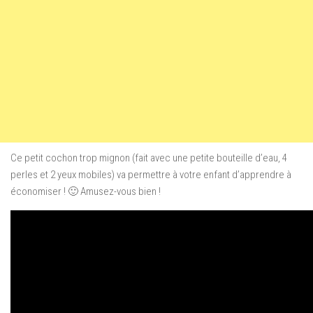
Ce petit cochon trop mignon (fait avec une petite bouteille d’eau, 4
perles et 2 yeux mobiles) va permettre à votre enfant d’apprendre à
économiser ! 🙂 Amusez-vous bien !