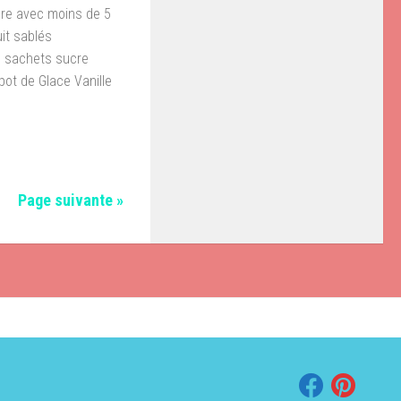
hère avec moins de 5
it sablés
3 sachets sucre
ot de Glace Vanille
don
il
Partager
Page suivante »