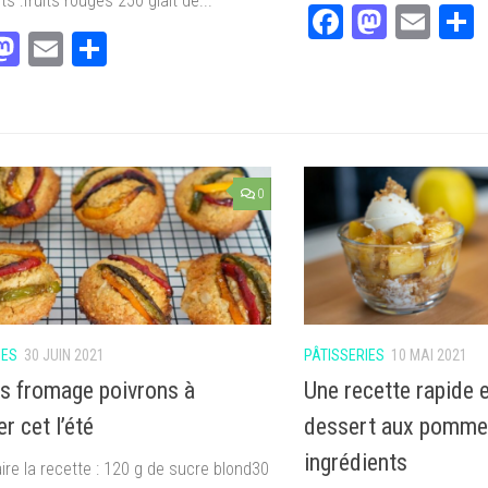
ts :fruits rouges 250 glait de...
Facebook
Masto
Ema
acebook
Mastodon
Email
Partager
0
IES
30 JUIN 2021
PÂTISSERIES
10 MAI 2021
s fromage poivrons à
Une recette rapide 
r cet l’été
dessert aux pomme
ingrédients
ire la recette : 120 g de sucre blond30