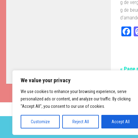
g de ver
g de beu
d’amande
F
« Page 
We value your privacy
We use cookies to enhance your browsing experience, serve
personalized ads or content, and analyze our traffic. By clicking
"Accept All", you consent to our use of cookies.
Customize
Reject All
Accept All
Fièrement propulsé par
- Conçu par
Thème Hueman