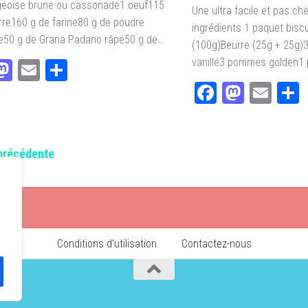
geoise brune ou cassonade1 oeuf115
Une ultra facile et pas c
rre160 g de farine80 g de poudre
ingrédients 1 paquet biscu
50 g de Grana Padano râpé50 g de...
(100g)Beurre (25g + 25g)
vanillé3 pommes golden1 p
acebook
Mastodon
Email
Partager
Facebook
Masto
Ema
précédente
Conditions d’utilisation
Contactez-nous