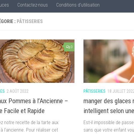
uces
Contactez-nous
Conditions d’utilisation
GORIE :
PÂTISSERIES
0
IES
2 AOÛT 2022
PÂTISSERIES
18 JUILLET 202
aux Pommes à l’Ancienne –
manger des glaces r
e Facile et Rapide
intelligent selon un
z notre recette de la tarte aux
Est-il impossible de passe
 l’ancienne. Pour réaliser cet
sans que votre enfant vo