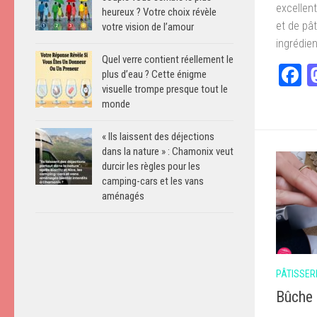
excellen
heureux ? Votre choix révèle
et de pâ
votre vision de l’amour
ingrédie
Quel verre contient réellement le
F
plus d’eau ? Cette énigme
visuelle trompe presque tout le
monde
« Ils laissent des déjections
dans la nature » : Chamonix veut
durcir les règles pour les
camping-cars et les vans
aménagés
PÂTISSER
Bûche 