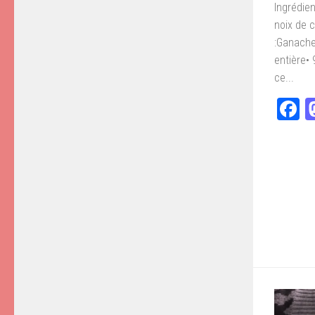
Ingrédie
noix de 
:Ganache 
entière•
ce...
F