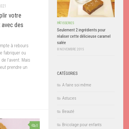
2021
lir votre
PÂTISSERIES
t avec des
Seulement 2 ingrédients pour
réaliser cette délicieuse caramel
salée
compte à rebours
8 NOVEMBRE 2015
de fabriquer ou
r de l’avent. Mais
peut prendre un
CATÉGORIES
don
il
Partager
A faire soi même
Astuces
Beauté
Bricolage pour enfants
0