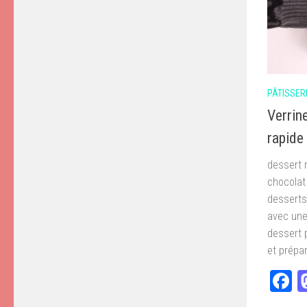
PÂTISSER
Verrin
rapide
dessert 
chocolat
desserts
avec une
dessert p
et prépar
F