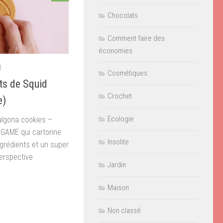
Chocolats
Comment faire des
économies
1
Cosmétiques
ts de Squid
Crochet
e)
Ecologie
algona cookies –
D GAME qui cartonne
Insolite
ngrédients et un super
erspective
Jardin
don
il
Partager
Maison
Non classé