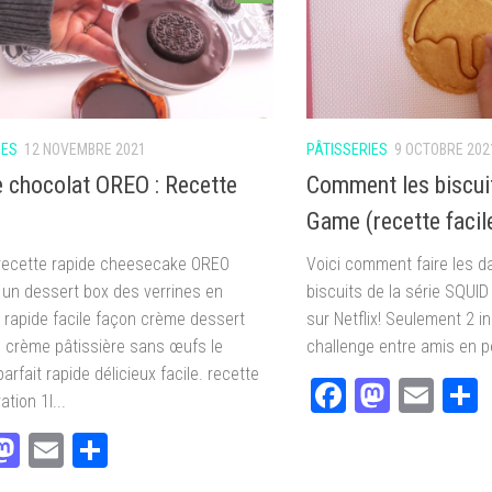
IES
12 NOVEMBRE 2021
PÂTISSERIES
9 OCTOBRE 202
e chocolat OREO : Recette
Comment les biscui
Game (recette facil
recette rapide cheesecake OREO
Voici comment faire les d
 un dessert box des verrines en
biscuits de la série SQUI
 rapide facile façon crème dessert
sur Netflix! Seulement 2 i
 crème pâtissière sans œufs le
challenge entre amis en p
arfait rapide délicieux facile. recette
Facebook
Masto
Ema
ation 1l...
acebook
Mastodon
Email
Partager