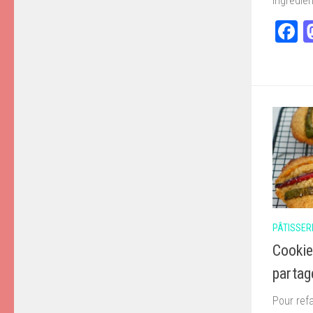
Ingrédien
F
PÂTISSER
Cookie
partage
Pour refa