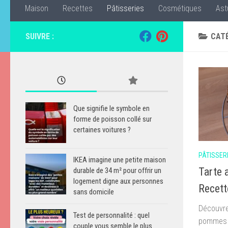
Maison
Recettes
Pâtisseries
Cosmétiques
Ast
SUIVRE :
CATÉ
Que signifie le symbole en
forme de poisson collé sur
certaines voitures ?
PÂTISSER
IKEA imagine une petite maison
Tarte 
durable de 34 m² pour offrir un
logement digne aux personnes
Recett
sans domicile
Découvre
Test de personnalité : quel
pommes à
couple vous semble le plus