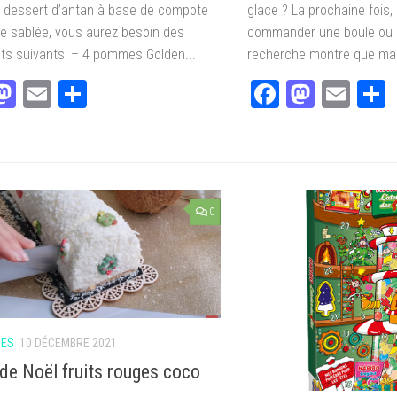
t dessert d’antan à base de compote
glace ? La prochaine fois,
te sablée, vous aurez besoin des
commander une boule ou d
nts suivants: – 4 pommes Golden...
recherche montre que man
acebook
Mastodon
Email
Partager
Facebook
Masto
Ema
0
IES
10 DÉCEMBRE 2021
de Noël fruits rouges coco