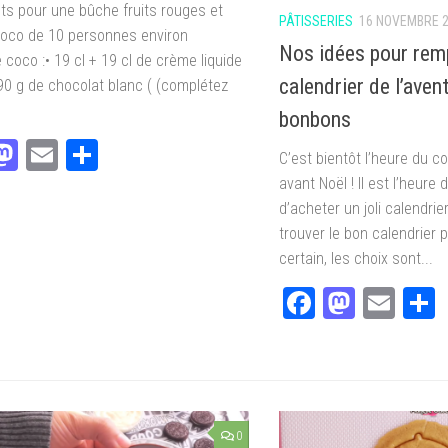
nts pour une bûche fruits rouges et
PÂTISSERIES
16 NOVEMBRE 
coco de 10 personnes environ
Nos idées pour remp
coco :• 19 cl + 19 cl de crème liquide
calendrier de l’aven
 90 g de chocolat blanc ( (complétez
bonbons
acebook
Mastodon
Email
Partager
C’est bientôt l’heure du 
avant Noël ! Il est l’heure 
d’acheter un joli calendrie
trouver le bon calendrier 
certain, les choix sont...
Facebook
Masto
Ema
0