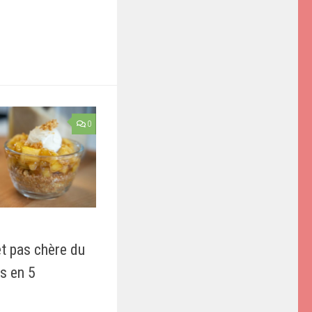
don
il
Partager
0
et pas chère du
s en 5