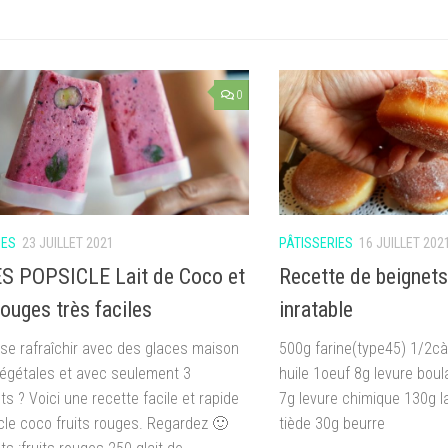
0
IES
23 JUILLET 2021
PÂTISSERIES
16 JUILLET 202
S POPSICLE Lait de Coco et
Recette de beignets 
rouges très faciles
inratable
 se rafraîchir avec des glaces maison
500g farine(type45) 1/2cà
 végétales et avec seulement 3
huile 1oeuf 8g levure boul
ts ? Voici une recette facile et rapide
7g levure chimique 130g la
cle coco fruits rouges. Regardez 🙂
tiède 30g beurre