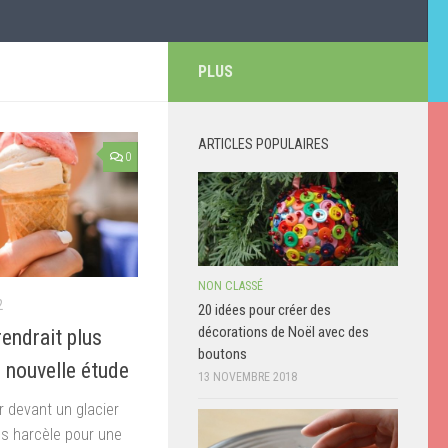
PLUS
ARTICLES POPULAIRES
0
NON CLASSÉ
2
20 idées pour créer des
décorations de Noël avec des
endrait plus
boutons
e nouvelle étude
13 NOVEMBRE 2018
r devant un glacier
us harcèle pour une