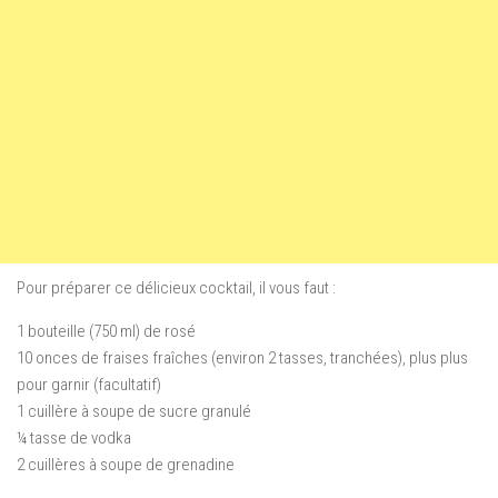
Pour préparer ce délicieux cocktail, il vous faut :
1 bouteille (750 ml) de rosé
10 onces de fraises fraîches (environ 2 tasses, tranchées), plus plus
pour garnir (facultatif)
1 cuillère à soupe de sucre granulé
¼ tasse de vodka
2 cuillères à soupe de grenadine