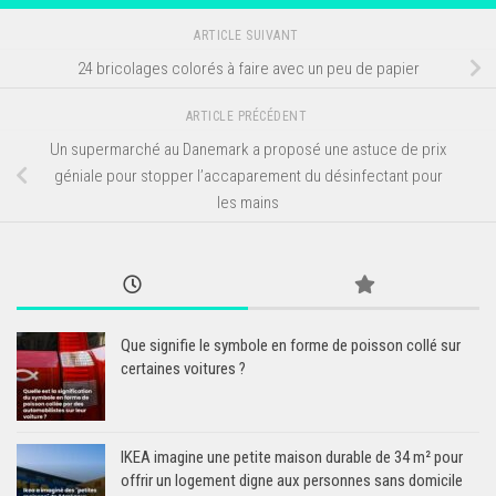
ARTICLE SUIVANT
24 bricolages colorés à faire avec un peu de papier
ARTICLE PRÉCÉDENT
Un supermarché au Danemark a proposé une astuce de prix
géniale pour stopper l’accaparement du désinfectant pour
les mains
Que signifie le symbole en forme de poisson collé sur
certaines voitures ?
IKEA imagine une petite maison durable de 34 m² pour
offrir un logement digne aux personnes sans domicile