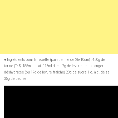
● Ingrédients pour la recette (pain de mie de 26x10cm) : 450g de
farine (T45) 185ml de lait 115ml d’eau 7g de levure de boulanger
déshydratée (ou 17g de levure fraîche) 20g de sucre 1 c. à c. de sel
35g de beurre