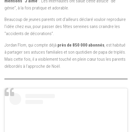
mentions “J’aime”
. Les internautes ont salué cette astuce “de
génie”, à la fois pratique et adorable.
Beaucoup de jeunes parents ont d’ailleurs déclaré vouloir reproduire
l’idée chez eux, pour passer des fêtes sereines sans craindre les
“accidents de décorations”.
Jordan Flom, qui compte déjà
près de 850 000 abonnés
, est habitué
à partager ses astuces familiales et son quotidien de papa de triplés.
Mais cette fois, il a visiblement touché en plein cœur tous les parents
débordés à l’approche de Noël.