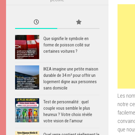
Que signifie le symbole en
forme de poisson collé sur
certaines voitures ?
IKEA imagine une petite maison
durable de 34 m² pour offrir un
logement digne aux personnes
sans domicile
Les nomb
Test de personnalité : quel
notre ce
couple vous semble le plus
facilemen
heureux ? Votre choix révèle
convainc
votre vision de l’amour
que nous
Quel verre contient réellement le