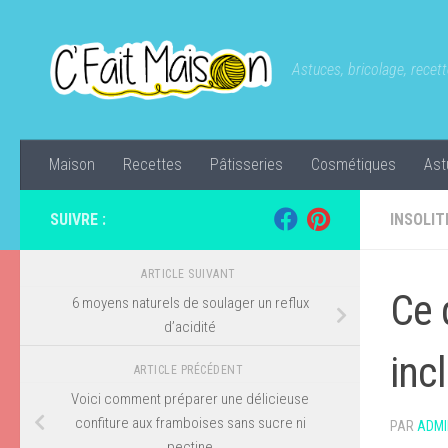
Skip to content
Astuces, bricolage, recette
Maison
Recettes
Pâtisseries
Cosmétiques
Ast
SUIVRE :
INSOLIT
ARTICLE SUIVANT
Ce 
6 moyens naturels de soulager un reflux
d’acidité
inc
ARTICLE PRÉCÉDENT
Voici comment préparer une délicieuse
confiture aux framboises sans sucre ni
PAR
ADMI
pectine