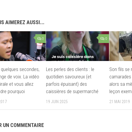
S AIMEREZ AUSSI...
0
0
e quelques secondes,
Les perles des clients : le
Son fils se
nge de voix. La vidéo
quotidien savoureux (et
camarades 
irale et vous allez
parfois épuisant) des
alors sa mè
dre pourquoi
caissières de supermarché
leçon exemp
2017
19 JUIN 2025
21 MAI 2019
R UN COMMENTAIRE