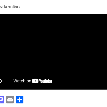
z la vidéo :
acebook
Mastodon
Email
Partager