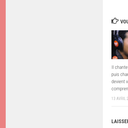
VOU
Il chant
puis cha
devient v
compren
13 AVRIL 
LAISSE