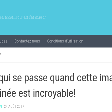
s, tricot...tout est fait maison
uces
Contactez-nous
Conditions d’utilisation
E
qui se passe quand cette im
linée est incroyable!
N
·
24 AOÛT 2017