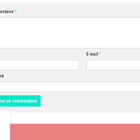
entaire
*
E-mail
*
eb