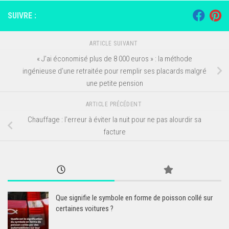
SUIVRE :
ARTICLE SUIVANT
« J’ai économisé plus de 8 000 euros » : la méthode
ingénieuse d’une retraitée pour remplir ses placards malgré
une petite pension
ARTICLE PRÉCÉDENT
Chauffage : l’erreur à éviter la nuit pour ne pas alourdir sa
facture
Que signifie le symbole en forme de poisson collé sur
certaines voitures ?