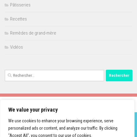
Pâtisseries
Recettes
Remèdes de grand-mère
Vidéos
Rechercher :
We value your privacy
We use cookies to enhance your browsing experience, serve
personalized ads or content, and analyze our traffic. By clicking
Fièrement propulsé par
- Conçu par
Thème Hueman
"Accept All", you consent to our use of cookies.