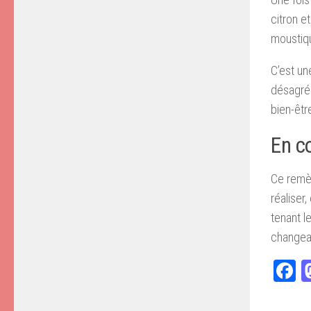
citron e
moustiqu
C’est un
désagréa
bien-êtr
En c
Ce remèd
réaliser
tenant l
changean
F