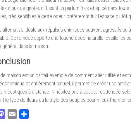
t les clous de girofle, diffusant un parfum frais et épicé dans toute
es, très sensibles à cette odeur, préfèreront fuir l’espace plutôt q
e alternative idéale aux répulsifs chimiques souvent agressifs ou à
ble. Ce remède apporte une touche déco naturelle, éveille les se
e général dans la maison.
onclusion
e maison est un parfait exemple de comment allier utilité et esth
, économique et entièrement naturel, il permet de créer une ambia
es moustiques à distance. N’hésitez pas à adapter cette idée selo
t le type de fleurs ou le style des bougies pour mieux l’harmoniser
acebook
Mastodon
Email
Partager