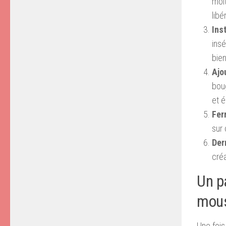
moit
libé
Ins
insé
bien
Ajo
boug
et é
Fer
sur
Der
créa
Un p
mous
Une fois