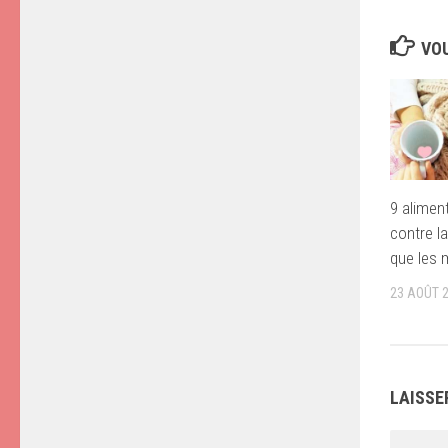
VOU
9 aliment
contre l
que les
23 AOÛT 
LAISSE