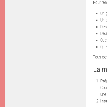
Pour réa
Un g
Un p
Des 
Deu
Que
Quel
Tous ces
La m
Pré
Cou
une 
Ins