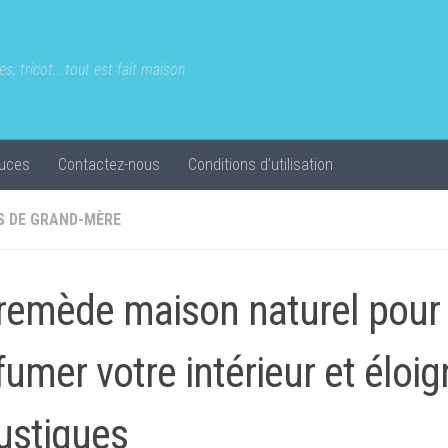
s, tricot...tout est fait maison
uces
Contactez-nous
Conditions d’utilisation
S DE GRAND-MÈRE
remède maison naturel pour
fumer votre intérieur et éloig
stiques