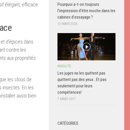
if élégant, efficace
Pourquoi a-t-on toujours
l’impression d’être moche dans les
cabines d’essayage ?
13 MARS 2026
cace
et d’épices dans
ant contre les
ents aux propriétés
INSOLITE
Les juges ne les quittent pas
 que les clous de
quittent pas des yeux…Et pas
seulement pour leurs
 insectes. En les
compétences!
nstaller aussi bien
7 MARS 2017
CATÉGORIES