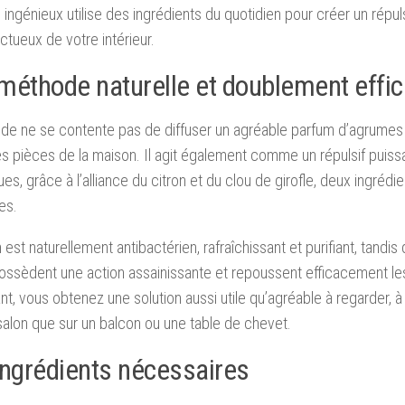
ingénieux utilise des ingrédients du quotidien pour créer un répuls
ctueux de votre intérieur.
méthode naturelle et doublement effi
e ne se contente pas de diffuser un agréable parfum d’agrumes 
es pièces de la maison. Il agit également comme un répulsif puiss
es, grâce à l’alliance du citron et du clou de girofle, deux ingrédi
es.
n est naturellement antibactérien, rafraîchissant et purifiant, tandis
possèdent une action assainissante et repoussent efficacement les
t, vous obtenez une solution aussi utile qu’agréable à regarder, à i
salon que sur un balcon ou une table de chevet.
ingrédients nécessaires