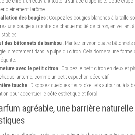
ié de citron, en couvrant toute la surface disponible. Cette étape 
rer pleinement l’arôme.
tallation des bougies
: Coupez les bougies blanches à la taille so
rez une bougie au centre de chaque moitié de citron, en veillant à
 stables.
ut des bâtonnets de bambou
: Plantez environ quatre bâtonnets
ie, directement dans la pulpe du citron. Cela donnera une forme d
légante.
meture avec le petit citron
: Coupez le petit citron en deux et p
 chaque lanterne, comme un petit capuchon décoratif.
nière touche
: Disposez quelques fleurs d’œillets autour ou à la 
tion pour accentuer le côté esthétique et floral.
arfum agréable, une barrière naturelle 
tiques
 la bougie allumée, la chaleur va activer les huiles essentielles co