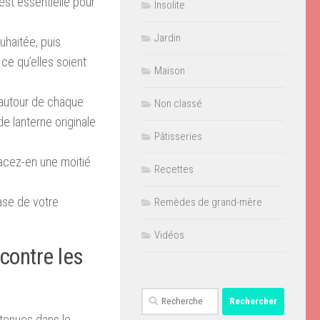
est essentielle pour
Insolite
Jardin
uhaitée, puis
 ce qu’elles soient
Maison
 autour de chaque
Non classé
e lanterne originale
Pâtisseries
lacez-en une moitié
Recettes
base de votre
Remèdes de grand-mère
Vidéos
contre les
Rechercher :
ntenues dans le