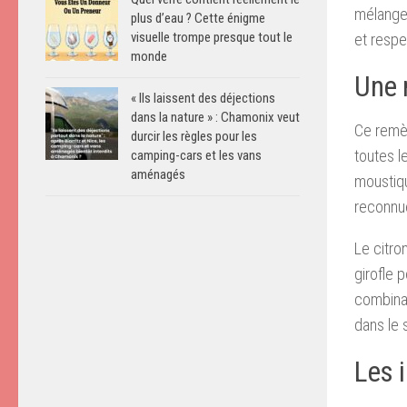
mélange 
plus d’eau ? Cette énigme
visuelle trompe presque tout le
et respe
monde
Une 
« Ils laissent des déjections
dans la nature » : Chamonix veut
Ce remèd
durcir les règles pour les
toutes l
camping-cars et les vans
aménagés
moustiqu
reconnu
Le citro
girofle 
combinan
dans le 
Les 