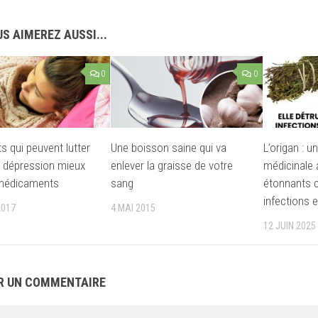
S AIMEREZ AUSSI...
0
0
s qui peuvent lutter
Une boisson saine qui va
L’origan : u
a dépression mieux
enlever la graisse de votre
médicinale 
 médicaments
sang
étonnants c
infections e
2017
4 MAI 2015
12 JUIN 2025
R UN COMMENTAIRE