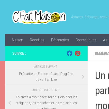
Skip to content
Astuces, bricolage, recette
Maison
Recettes
Pâtisseries
Cosmétiques
Ast
SUIVRE :
REMÈDE
ARTICLE SUIVANT
Un 
Précarité en France : Quand l’hygiène
devient un luxe
par
ARTICLE PRÉCÉDENT
7 plantes à avoir chez soi pour éloigner les
mou
araignées, les mouches et les moustiques
pour toujours