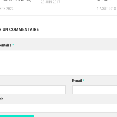
28 JUIN 2017
BRE 2022
1 AOÛT 2018
R UN COMMENTAIRE
entaire
*
E-mail
*
eb