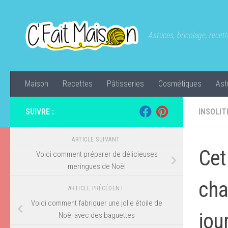
Skip to content
Astuces, bricolage, recette
Maison
Recettes
Pâtisseries
Cosmétiques
Ast
SUIVRE :
INSOLIT
ARTICLE SUIVANT
Cet
Voici comment préparer de délicieuses
meringues de Noël
cha
ARTICLE PRÉCÉDENT
Voici comment fabriquer une jolie étoile de
jou
Noël avec des baguettes