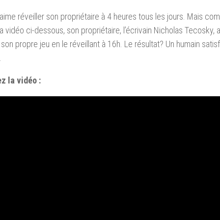
aime réveiller son propriétaire à 4 heures tous les jours. Mais c
 la vidéo ci-dessous, son propriétaire, l’écrivain Nicholas Tecosk
 son propre jeu en le réveillant à 16h. Le résultat? Un humain satisfa
…
z la vidéo :