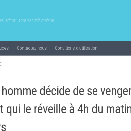
s, tricot...tout est fait maison
uces
Contactez-nous
Conditions d’utilisation
E
 homme décide de se venger
t qui le réveille à 4h du mati
rs