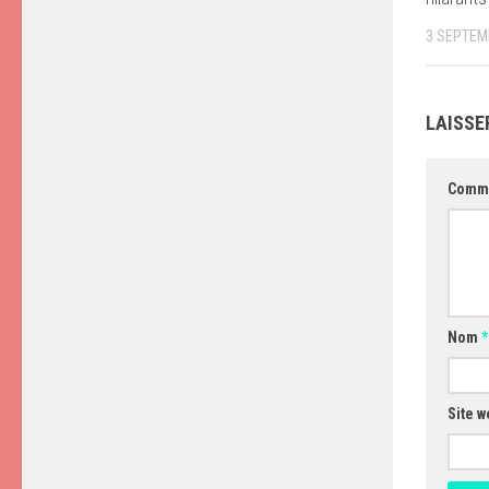
3 SEPTEM
LAISSE
Comm
Nom
*
Site w