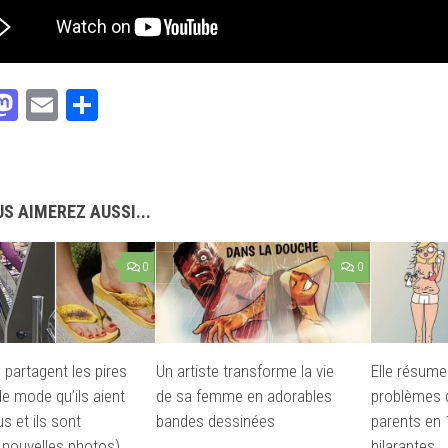
acebook
Mastodon
Email
Partager
S AIMEREZ AUSSI...
0
0
 partagent les pires
Un artiste transforme la vie
Elle résume
e mode qu’ils aient
de sa femme en adorables
problèmes 
s et ils sont
bandes dessinées
parents en 1
s nouvelles photos)
hilarantes