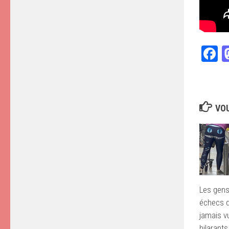
F
VOU
Les gens
échecs d
jamais vu
hilarant