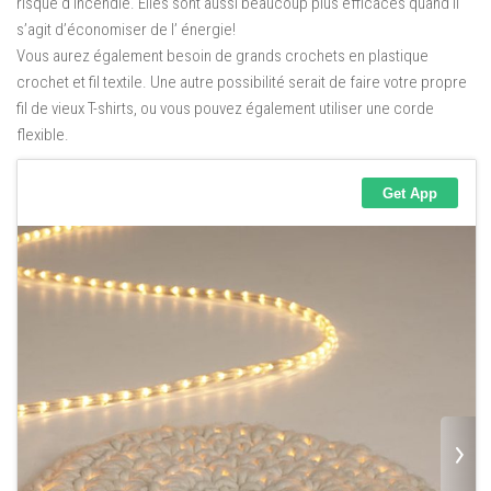
risque d’incendie.
Elles
sont aussi beaucoup plus efficaces quand il
s’agit d’économiser
de l’
énergie!
Vous aurez également besoin
de
grands crochets
en
plastique
crochet et fil textile.
Une
autre possibilité serait
de
faire votre propre
fil de vieux T-shirts,
ou vous pouvez également utiliser une corde
flexible.