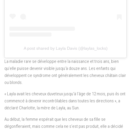
A post shared by Layla Davis (@laylas_locks)
La maladie rare se développe entre la naissance et trois ans, bien
qu’elle puisse devenir visible jusqu’à douze ans. Les enfants qui
développent ce syndrome ont généralement les cheveux châtain clair
ou blonds.
« Layla avait les cheveux duveteux jusqu’à l’âge de 12 mois, puis ils ont
commencé à devenir incontrôlables dans toutes les directions », a
déclaré Charlotte, la mère de Layla, au Sun.
Au début, la femme espérait que les cheveux de sa fille se
dégonfleraient, mais comme cela ne s’est pas produit, elle a décidé