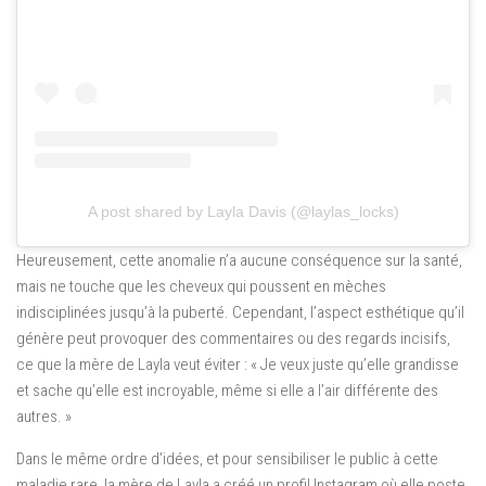
A post shared by Layla Davis (@laylas_locks)
Heureusement, cette anomalie n’a aucune conséquence sur la santé,
mais ne touche que les cheveux qui poussent en mèches
indisciplinées jusqu’à la puberté. Cependant, l’aspect esthétique qu’il
génère peut provoquer des commentaires ou des regards incisifs,
ce que la mère de Layla veut éviter : « Je veux juste qu’elle grandisse
et sache qu’elle est incroyable, même si elle a l’air différente des
autres. »
Dans le même ordre d’idées, et pour sensibiliser le public à cette
maladie rare, la mère de Layla a créé un profil Instagram où elle poste