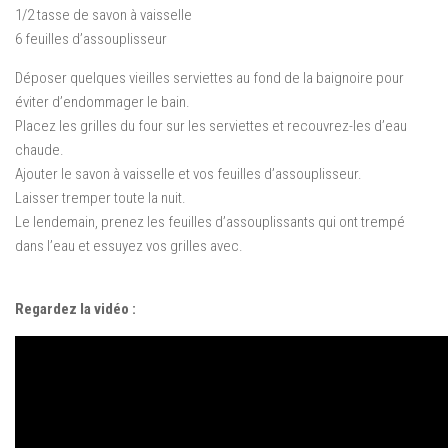
1/2 tasse de savon à vaisselle
6 feuilles d’assouplisseur
Déposer quelques vieilles serviettes au fond de la baignoire pour
éviter d’endommager le bain.
Placez les grilles du four sur les serviettes et recouvrez-les d’eau
chaude.
Ajouter le savon à vaisselle et vos feuilles d’assouplisseur.
Laisser tremper toute la nuit.
Le lendemain, prenez les feuilles d’assouplissants qui ont trempé
dans l’eau et essuyez vos grilles avec.
Regardez la vidéo :