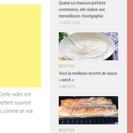
Quand sa chanson préférée
commence, elle réalise une
merveilleuse chorégraphie
11 AOÛT 2016
RECETTES
Voici la meilleure recette de sauce
« ranch »
1 MAI 2019
Cette vidéo est
mettent souvent
es comme un vrai
RECETTES