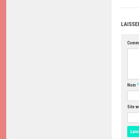
LAISSE
Comm
Nom
*
Site w