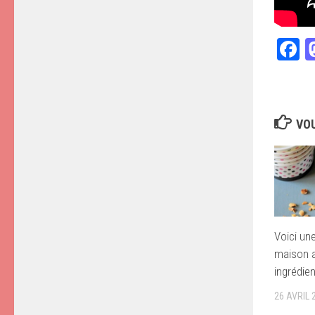
F
VOU
Voici un
maison 
ingrédie
26 AVRIL 