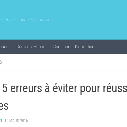
s, tricot...tout est fait maison
uces
Contactez-nous
Conditions d’utilisation
S
 5 erreurs à éviter pour réuss
es
N
·
19 MARS 2015