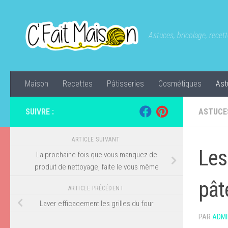
Skip to content
Astuces, bricolage, recette
Maison
Recettes
Pâtisseries
Cosmétiques
Ast
SUIVRE :
ASTUCE
ARTICLE SUIVANT
Les
La prochaine fois que vous manquez de
produit de nettoyage, faite le vous même
pât
ARTICLE PRÉCÉDENT
Laver efficacement les grilles du four
PAR
ADMI