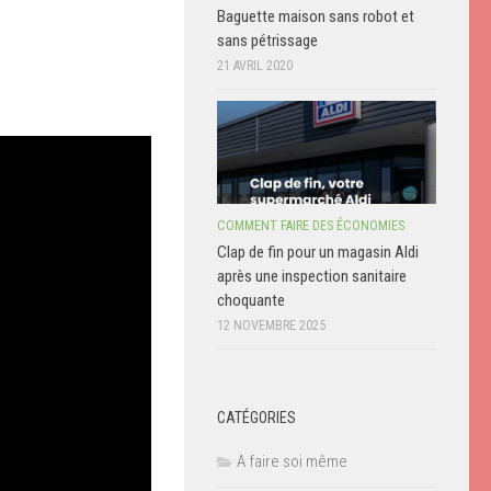
Baguette maison sans robot et
sans pétrissage
21 AVRIL 2020
COMMENT FAIRE DES ÉCONOMIES
Clap de fin pour un magasin Aldi
après une inspection sanitaire
choquante
12 NOVEMBRE 2025
CATÉGORIES
A faire soi même