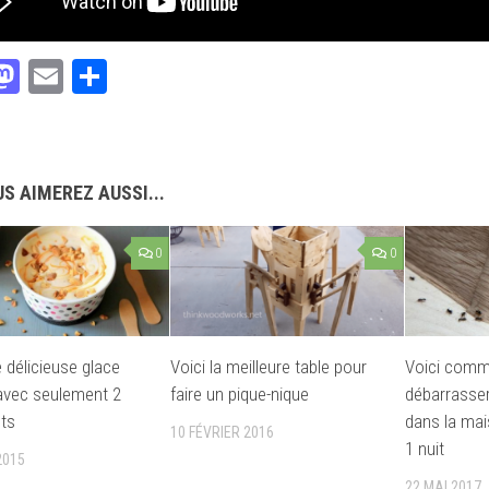
acebook
Mastodon
Email
Partager
S AIMEREZ AUSSI...
0
0
e délicieuse glace
Voici la meilleure table pour
Voici comm
avec seulement 2
faire un pique-nique
débarrasse
nts
dans la ma
10 FÉVRIER 2016
1 nuit
2015
22 MAI 2017