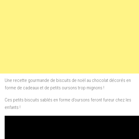
Une recette gourmande de biscuits de noël au chocolat décorés en
forme de cadeaux et de petits oursons trop mignons !
Ces petits biscuits sablés en forme d’oursons feront fureur chez les
enfants !