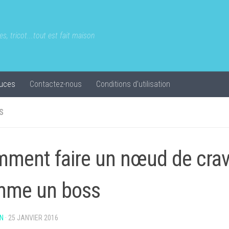
s, tricot...tout est fait maison
uces
Contactez-nous
Conditions d’utilisation
S
ment faire un nœud de crav
mme un boss
N
·
25 JANVIER 2016