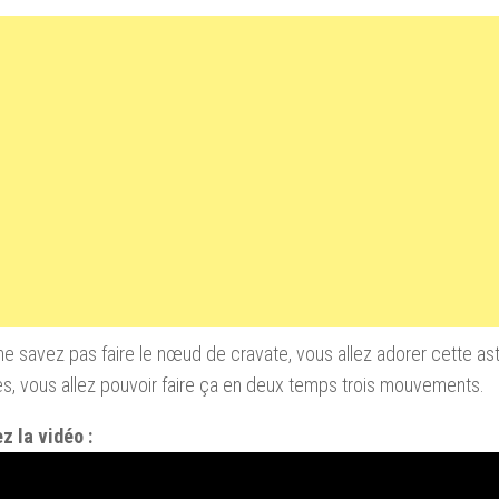
ne savez pas faire le nœud de cravate
,
vous allez adorer cette as
, vous allez pouvoir faire ça en deux temps trois mouvements.
z la vidéo :