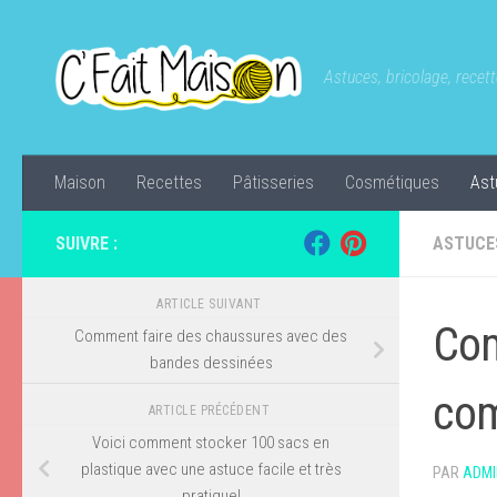
Skip to content
Astuces, bricolage, recette
Maison
Recettes
Pâtisseries
Cosmétiques
Ast
SUIVRE :
ASTUCE
ARTICLE SUIVANT
Com
Comment faire des chaussures avec des
bandes dessinées
co
ARTICLE PRÉCÉDENT
Voici comment stocker 100 sacs en
plastique avec une astuce facile et très
PAR
ADMI
pratique!