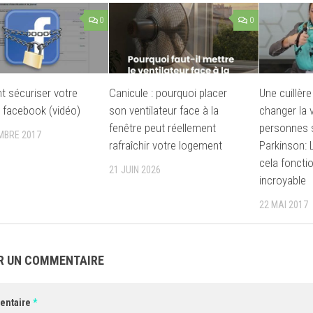
0
0
 sécuriser votre
Canicule : pourquoi placer
Une cuillèr
r facebook (vidéo)
son ventilateur face à la
changer la v
fenêtre peut réellement
personnes 
MBRE 2017
rafraîchir votre logement
Parkinson: 
cela foncti
21 JUIN 2026
incroyable
22 MAI 2017
R UN COMMENTAIRE
entaire
*