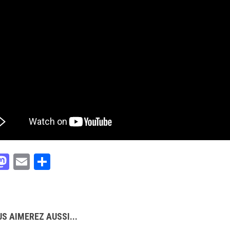
acebook
Mastodon
Email
Partager
S AIMEREZ AUSSI...