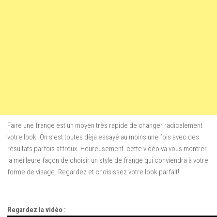
Faire une frange est
un moyen
très rapide
de changer radicalement
votre look.
On s’est toutes dèja essayé au moins une fois avec des
résultats parfois affreux
.
Heureusement cette vidéo
va vous montrer
la
meilleure façon de
choisir un style
de
frange
qui conviendra à
votre
forme de visage
.
Regardez et
choisissez votre
look parfait
!
Regardez la vidéo :